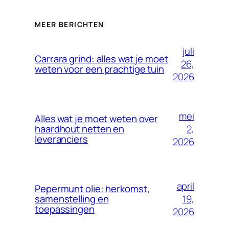
MEER BERICHTEN
juli
Carrara grind: alles wat je moet
26,
weten voor een prachtige tuin
2026
mei
Alles wat je moet weten over
2,
haardhout netten en
leveranciers
2026
april
Pepermunt olie: herkomst,
19,
samenstelling en
toepassingen
2026