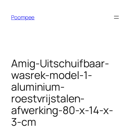
Ga
naar
Poompee
de
inhoud
Amig-Uitschuifbaar-
wasrek-model-1-
aluminium-
roestvrijstalen-
afwerking-80-x-14-x-
3-cm