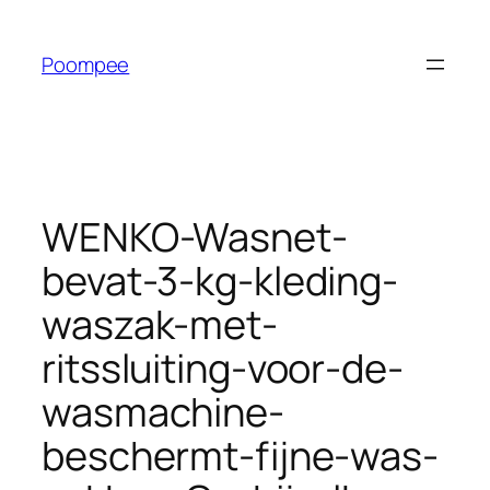
Ga
naar
Poompee
de
inhoud
WENKO-Wasnet-
bevat-3-kg-kleding-
waszak-met-
ritssluiting-voor-de-
wasmachine-
beschermt-fijne-was-