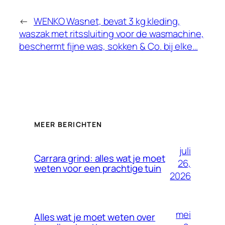
←
WENKO Wasnet, bevat 3 kg kleding,
waszak met ritssluiting voor de wasmachine,
beschermt fijne was, sokken & Co. bij elke…
MEER BERICHTEN
juli
Carrara grind: alles wat je moet
26,
weten voor een prachtige tuin
2026
mei
Alles wat je moet weten over