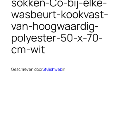
sokken-Co-bij-elke-
wasbeurt-kookvast-
van-hoogwaardig-
polyester-50-x-70-
cm-wit
Geschreven door
Stylishweb
in