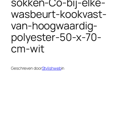
sokken-Co-bij-elke-
wasbeurt-kookvast-
van-hoogwaardig-
polyester-50-x-70-
cm-wit
Geschreven door
Stylishweb
in