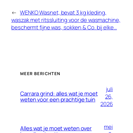
←
WENKO Wasnet, bevat 3 kg kleding,
waszak met ritssluiting voor de wasmachine,
beschermt fijne was, sokken & Co. bij elke…
MEER BERICHTEN
juli
Carrara grind: alles wat je moet
26,
weten voor een prachtige tuin
2026
mei
Alles wat je moet weten over