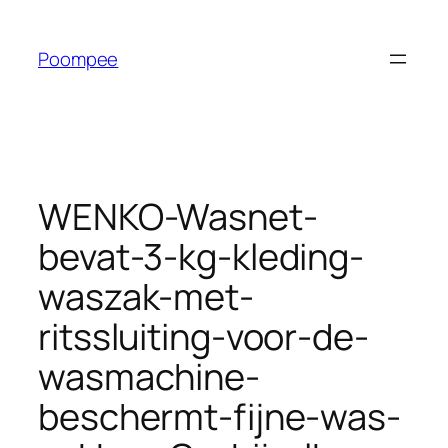
Ga
naar
Poompee
de
inhoud
WENKO-Wasnet-
bevat-3-kg-kleding-
waszak-met-
ritssluiting-voor-de-
wasmachine-
beschermt-fijne-was-