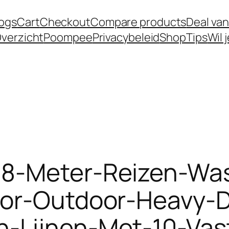
logs
Cart
Checkout
Compare products
Deal van
verzicht
Poompee
Privacybeleid
Shop
Tips
Wil 
8-Meter-Reizen-Wasl
oor-Outdoor-Heavy-D
n-Lijnen-Met-10-Va