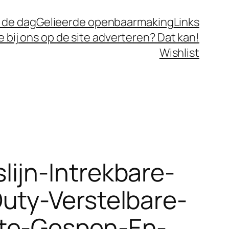
 de dag
Gelieerde openbaarmaking
Links
je bij ons op de site adverteren? Dat kan!
Wishlist
ijn-Intrekbare-
uty-Verstelbare-
ste-Gespen-En-