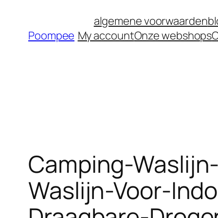
Ga
algemene voorwaarden
b
naar
Poompee
My account
Onze webshops
O
de
inhoud
Camping-Waslijn-
Waslijn-Voor-Ind
Draagbare-Droge