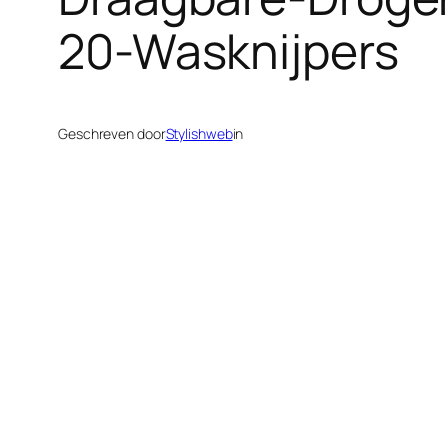
20-Wasknijpers
Geschreven door
Stylishweb
in