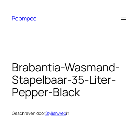
Ga
naar
Poompee
de
inhoud
Brabantia-Wasmand-
Stapelbaar-35-Liter-
Pepper-Black
Geschreven door
Stylishweb
in