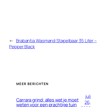
←
Brabantia Wasmand Stapelbaar 35 Liter –
Pepper Black
MEER BERICHTEN
juli
Carrara grind: alles wat je moet
26,
weten voor een prachtige tuin