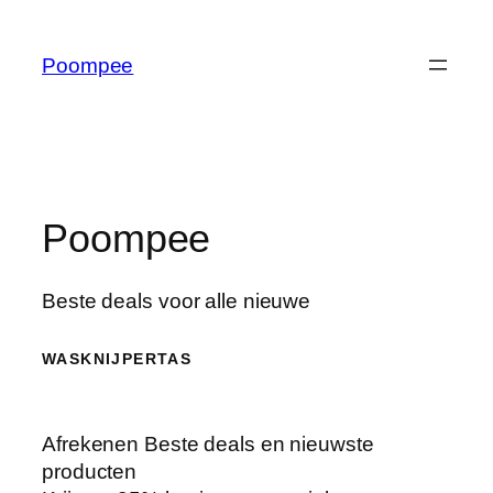
Ga
naar
Poompee
de
inhoud
Poompee
Beste deals voor alle nieuwe
WASKNIJPERTAS
Afrekenen Beste deals en nieuwste
producten