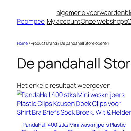
Ga
algemene voorwaarden
b
naar
Poompee
My account
Onze webshops
O
de
inhoud
Home
/ Product Brand / De pandahall Store openen
De pandahall Sto
Het enkele resultaat weergeven
PandaHall 400 stks Mini wasknijpers Plastic