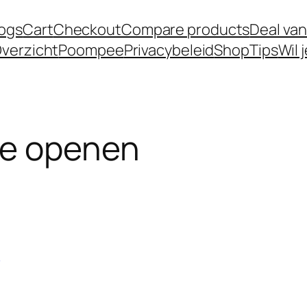
logs
Cart
Checkout
Compare products
Deal van
verzicht
Poompee
Privacybeleid
Shop
Tips
Wil 
re openen