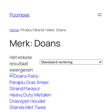
Ga
naar
Poompee
de
inhoud
Home
/ Product Brand / Merk: Doans
Merk: Doans
Het enkele
resultaat
weergeven