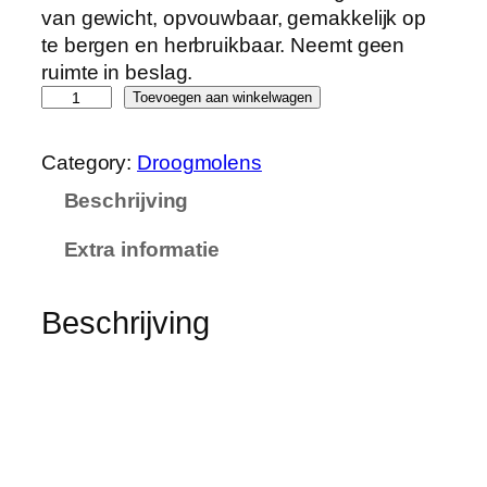
van gewicht, opvouwbaar, gemakkelijk op
te bergen en herbruikbaar. Neemt geen
ruimte in beslag.
Q
Toevoegen aan winkelwagen
a
g
Category:
Droogmolens
a
Beschrijving
z
i
Extra informatie
n
e
R
Beschrijving
o
t
a
r
y
A