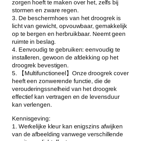
zorgen hoeft te maken over het, zelfs bij
o
stormen en zware regen.
o
3. De beschermhoes van het droogrek is
g
licht van gewicht, opvouwbaar, gemakkelijk
r
op te bergen en herbruikbaar. Neemt geen
e
ruimte in beslag.
k
4. Eenvoudig te gebruiken: eenvoudig te
C
installeren, gewoon de afdekking op het
o
droogrek bevestigen.
v
5. 【Multifunctioneel】Onze droogrek cover
e
heeft een zonwerende functie, die de
r
verouderingssnelheid van het droogrek
M
effectief kan vertragen en de levensduur
u
kan verlengen.
l
t
Kennisgeving:
i
1. Werkelijke kleur kan enigszins afwijken
f
van de afbeelding vanwege verschillende
u