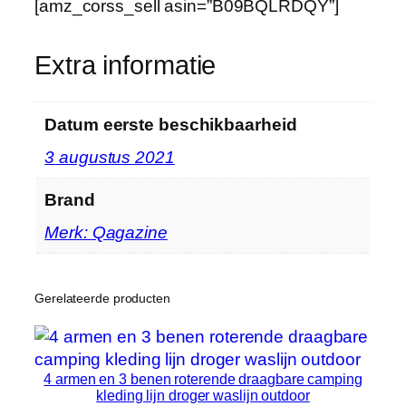
h
[amz_corss_sell asin=”B09BQLRDQY”]
e
r
Extra informatie
m
h
o
Datum eerste beschikbaarheid
e
3 augustus 2021
s
v
Brand
o
o
Merk: Qagazine
r
T
u
Gerelateerde producten
i
n
…
4 armen en 3 benen roterende draagbare camping
h
kleding lijn droger waslijn outdoor