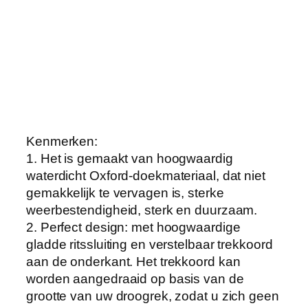
i
r
e
r
W
a
s
l
Kenmerken:
i
1. Het is gemaakt van hoogwaardig
j
waterdicht Oxford-doekmateriaal, dat niet
n
gemakkelijk te vervagen is, sterke
C
weerbestendigheid, sterk en duurzaam.
o
2. Perfect design: met hoogwaardige
v
gladde ritssluiting en verstelbaar trekkoord
e
aan de onderkant. Het trekkoord kan
r
worden aangedraaid op basis van de
D
grootte van uw droogrek, zodat u zich geen
r