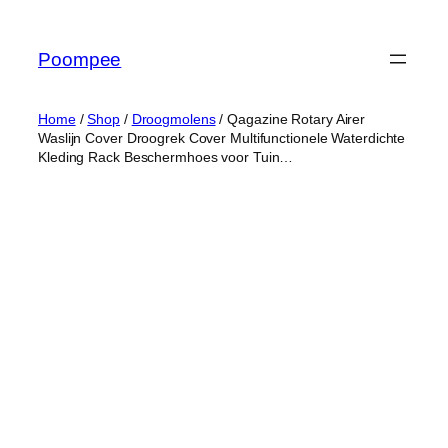
Ga
naar
Poompee
de
inhoud
Home
/
Shop
/
Droogmolens
/ Qagazine Rotary Airer
Waslijn Cover Droogrek Cover Multifunctionele Waterdichte
Kleding Rack Beschermhoes voor Tuin…