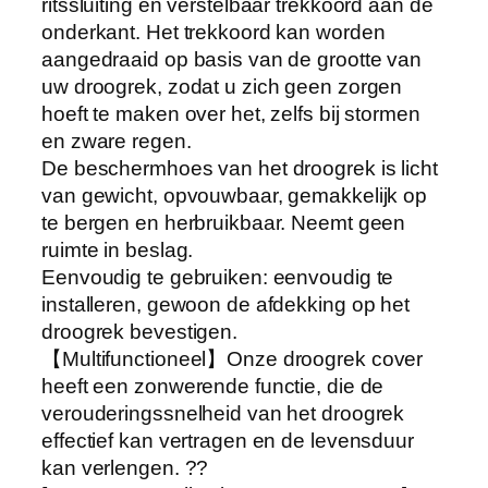
ritssluiting en verstelbaar trekkoord aan de
t
onderkant. Het trekkoord kan worden
e
aangedraaid op basis van de grootte van
K
uw droogrek, zodat u zich geen zorgen
l
hoeft te maken over het, zelfs bij stormen
e
en zware regen.
d
De beschermhoes van het droogrek is licht
i
van gewicht, opvouwbaar, gemakkelijk op
n
te bergen en herbruikbaar. Neemt geen
g
ruimte in beslag.
R
Eenvoudig te gebruiken: eenvoudig te
a
installeren, gewoon de afdekking op het
c
droogrek bevestigen.
k
【Multifunctioneel】Onze droogrek cover
B
heeft een zonwerende functie, die de
e
verouderingssnelheid van het droogrek
s
effectief kan vertragen en de levensduur
c
kan verlengen. ??