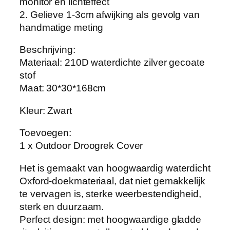
monitor en lichteffect
n
2. Gelieve 1-3cm afwijking als gevolg van
c
handmatige meting
t
i
Beschrijving:
o
Materiaal: 210D waterdichte zilver gecoate
n
stof
e
Maat: 30*30*168cm
l
Kleur: Zwart
e
W
Toevoegen:
a
1 x Outdoor Droogrek Cover
t
e
Het is gemaakt van hoogwaardig waterdicht
r
Oxford-doekmateriaal, dat niet gemakkelijk
d
te vervagen is, sterke weerbestendigheid,
i
sterk en duurzaam.
c
Perfect design: met hoogwaardige gladde
h