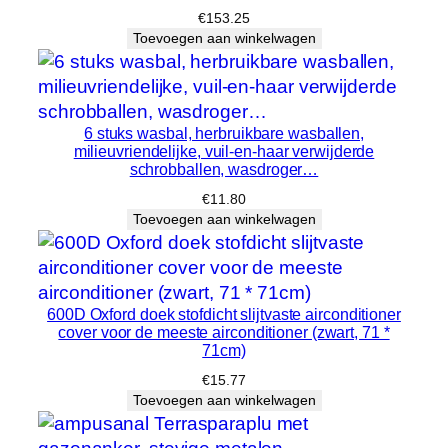
o
€
153.25
e
Toevoegen aan winkelwagen
v
e
e
l
6 stuks wasbal, herbruikbare wasballen,
milieuvriendelijke, vuil-en-haar verwijderde
h
schrobballen, wasdroger…
e
€
11.80
i
Toevoegen aan winkelwagen
d
600D Oxford doek stofdicht slijtvaste airconditioner
cover voor de meeste airconditioner (zwart, 71 *
71cm)
€
15.77
Toevoegen aan winkelwagen