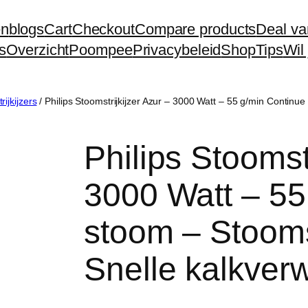
en
blogs
Cart
Checkout
Compare products
Deal va
s
Overzicht
Poompee
Privacybeleid
Shop
Tips
Wil
trijkijzers
/ Philips Stoomstrijkijzer Azur – 3000 Watt – 55 g/min Contin
Philips Stoomstr
3000 Watt – 55
stoom – Stoom
Snelle kalkver