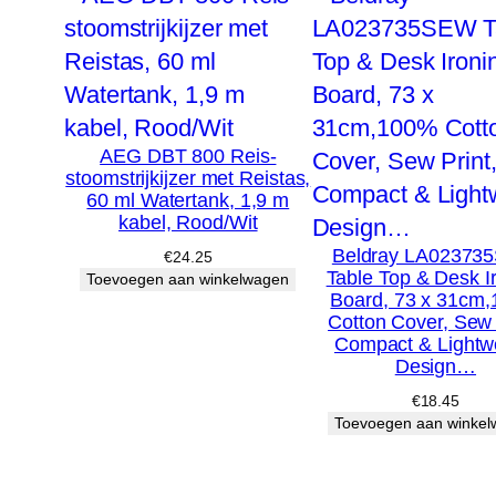
AEG DBT 800 Reis-
stoomstrijkijzer met Reistas,
60 ml Watertank, 1,9 m
kabel, Rood/Wit
Beldray LA02373
€
24.25
Table Top & Desk I
Toevoegen aan winkelwagen
Board, 73 x 31cm
Cotton Cover, Sew 
Compact & Lightw
Design…
€
18.45
Toevoegen aan winke