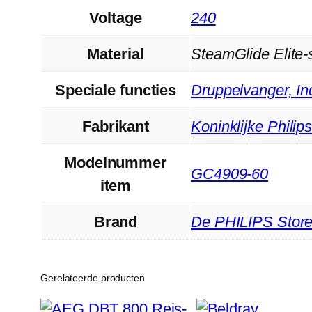
Voltage
‎240
Material
‎SteamGlide Elite-s
Speciale functies
‎Druppelvanger, In
Fabrikant
‎Koninklijke Philip
Modelnummer
‎GC4909-60
item
Brand
De PHILIPS Stor
Gerelateerde producten