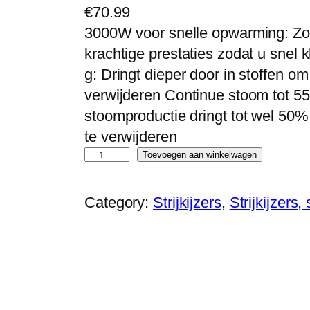
€
70.99
3000W voor snelle opwarming: Zo
krachtige prestaties zodat u snel 
g: Dringt dieper door in stoffen 
verwijderen Continue stoom tot 55
stoomproductie dringt tot wel 50%
te verwijderen
P
Toevoegen aan winkelwagen
h
i
Category:
Strijkijzers
, 
Strijkijzers
l
i
p
s
S