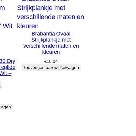
Brabantia Ovaal
Strijkplankje met
verschillende maten en
kleuren
30 Dry
€
18.04
cglide
Toevoegen aan winkelwagen
Wit –
&
,
wagen