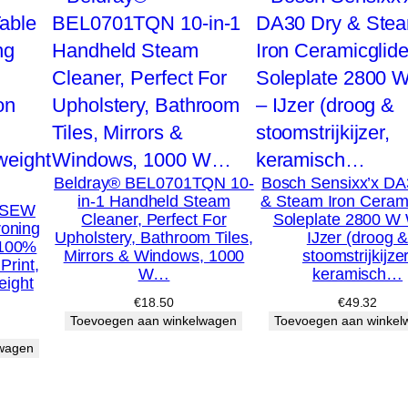
2
5
0
g
r
a
Beldray® BEL0701TQN 10-
Bosch Sensixx’x DA
m
in-1 Handheld Steam
& Steam Iron Cerami
5SEW
–
Cleaner, Perfect For
Soleplate 2800 W 
roning
Upholstery, Bathroom Tiles,
IJzer (droog 
S
,100%
Mirrors & Windows, 1000
stoomstrijkijzer
Print,
n
W…
keramisch…
eight
e
€
18.50
€
49.32
Toevoegen aan winkelwagen
Toevoegen aan winkel
l
lwagen
l
e
k