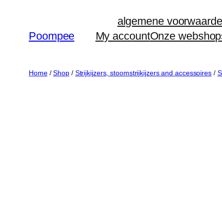
Ga
algemene voorwaard
naar
Poompee
My account
Onze webshop
de
inhoud
Home
/
Shop
/
Strijkijzers, stoomstrijkijzers and accessoires
/
S