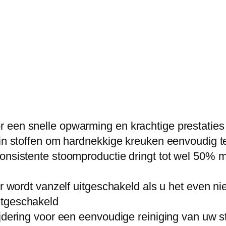
A
z
u
r
–
3
0
0
een snelle opwarming en krachtige prestaties z
0
 in stoffen om hardnekkige kreuken eenvoudig t
W
onsistente stoomproductie dringt tot wel 50% m
a
t
r wordt vanzelf uitgeschakeld als u het even nie
t
itgeschakeld
–
jdering voor een eenvoudige reiniging van uw st
5