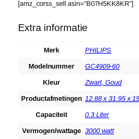
[amz_corss_sell asin=”B07H5KK8KR”]
Extra informatie
Merk
‎PHILIPS
Modelnummer
‎GC4909-60
Kleur
‎Zwart, Goud
Productafmetingen
‎12.88 x 31.95 x 1
Capaciteit
‎0.3 Liter
Vermogen/wattage
‎3000 watt