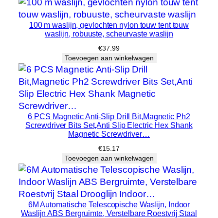
a
a
100 m waslijn, gevlochten nylon touw tent touw
l
waslijn, robuuste, scheurvaste waslijn
2
€
37.99
2
Toevoegen aan winkelwagen
m
e
t
e
r
6 PCS Magnetic Anti-Slip Drill Bit,Magnetic Ph2
Screwdriver Bits Set,Anti Slip Electric Hex Shank
d
Magnetic Screwdriver…
r
€
15.17
o
Toevoegen aan winkelwagen
o
g
o
p
6M Automatische Telescopische Waslijn, Indoor
p
Waslijn ABS Bergruimte, Verstelbare Roestvrij Staal