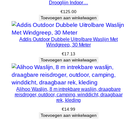
Drooglijn Indoor…
e
r
€
125.00
Toevoegen aan winkelwagen
v
l
a
Addis Outdoor Dubbele Uitrolbare Waslijn Met
k
Windgreep, 30 Meter
h
€
17.13
o
Toevoegen aan winkelwagen
e
v
e
e
Alihoo Waslijn, 8 m intrekbare waslijn, draagbare
reisdroger, outdoor, camping, winddicht, draagbaar
l
rek, kleding
h
€
14.99
e
Toevoegen aan winkelwagen
i
d