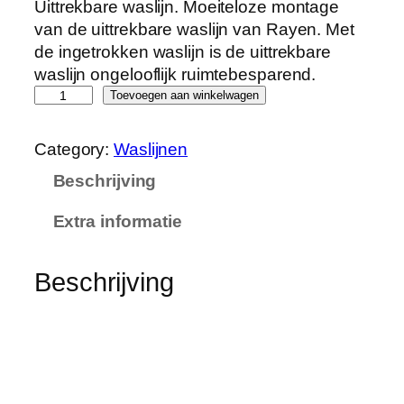
Uittrekbare waslijn. Moeiteloze montage
van de uittrekbare waslijn van Rayen. Met
de ingetrokken waslijn is de uittrekbare
waslijn ongelooflijk ruimtebesparend.
R
Toevoegen aan winkelwagen
a
y
Category:
Waslijnen
e
Beschrijving
n
0
Extra informatie
0
3
0
Beschrijving
U
i
t
t
r