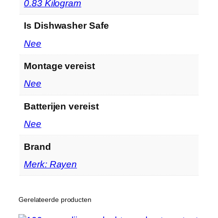
‎0.83 Kilogram
r
o
Is Dishwasher Safe
o
g
‎Nee
l
Montage vereist
i
j
‎Nee
n
e
Batterijen vereist
n
‎Nee
m
e
Brand
t
m
Merk: Rayen
a
x
i
Gerelateerde producten
m