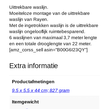
e
Uittrekbare waslijn.
k
Moeiteloze montage van de uittrekbare
b
waslijn van Rayen.
a
Met de ingetrokken waslijn is de uittrekbare
r
waslijn ongelooflijk ruimtebesparend.
e
6 waslijnen van maximaal 3,7 meter lengte
w
en een totale drooglengte van 22 meter.
a
[amz_corss_sell asin=”B00G6I23QY”]
s
l
i
Extra informatie
j
n
e
Productafmetingen
n
‎9.5 x 5.5 x 44 cm; 827 gram
:
6
Itemgewicht
d