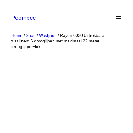
Ga
naar
Poompee
de
inhoud
Home
/
Shop
/
Waslijnen
/ Rayen 0030 Uittrekbare
waslijnen: 6 drooglijnen met maximaal 22 meter
droogoppervlak