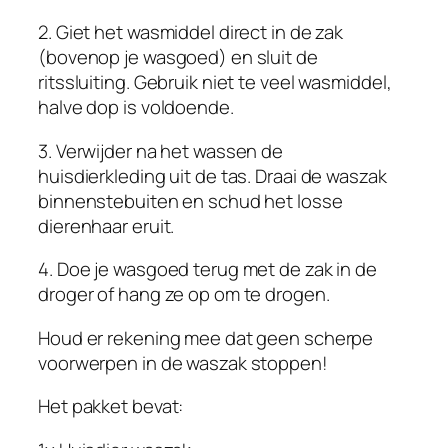
i
2. Giet het wasmiddel direct in de zak
n
(bovenop je wasgoed) en sluit de
g
ritssluiting. Gebruik niet te veel wasmiddel,
w
halve dop is voldoende.
a
s
3. Verwijder na het wassen de
z
huisdierkleding uit de tas. Draai de waszak
a
binnenstebuiten en schud het losse
k
dierenhaar eruit.
v
4. Doe je wasgoed terug met de zak in de
o
droger of hang ze op om te drogen.
o
r
Houd er rekening mee dat geen scherpe
w
voorwerpen in de waszak stoppen!
a
s
Het pakket bevat:
m
a