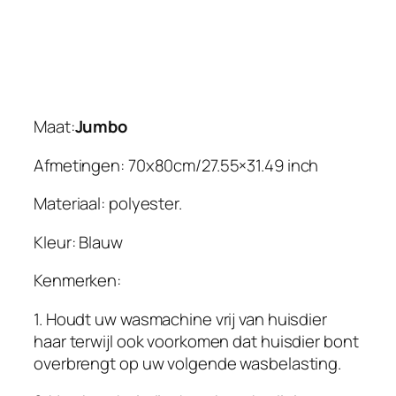
,
b
l
a
u
w
Maat:
Jumbo
e
Afmetingen: 70x80cm/27.55×31.49 inch
f
i
Materiaal: polyester.
l
t
Kleur: Blauw
e
r
Kenmerken:
s
1. Houdt uw wasmachine vrij van huisdier
h
haar terwijl ook voorkomen dat huisdier bont
u
overbrengt op uw volgende wasbelasting.
i
s