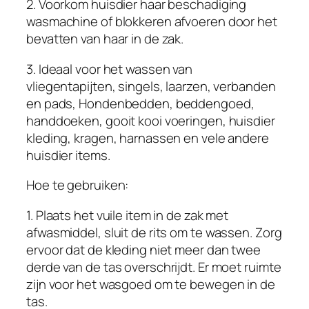
2. Voorkom huisdier haar beschadiging
d
wasmachine of blokkeren afvoeren door het
i
bevatten van haar in de zak.
e
r
3. Ideaal voor het wassen van
h
vliegentapijten, singels, laarzen, verbanden
a
en pads, Hondenbedden, beddengoed,
a
handdoeken, gooit kooi voeringen, huisdier
r
kleding, kragen, harnassen en vele andere
k
huisdier items.
i
Hoe te gebruiken:
n
d
1. Plaats het vuile item in de zak met
e
afwasmiddel, sluit de rits om te wassen. Zorg
r
ervoor dat de kleding niet meer dan twee
k
derde van de tas overschrijdt. Er moet ruimte
l
zijn voor het wasgoed om te bewegen in de
e
tas.
d