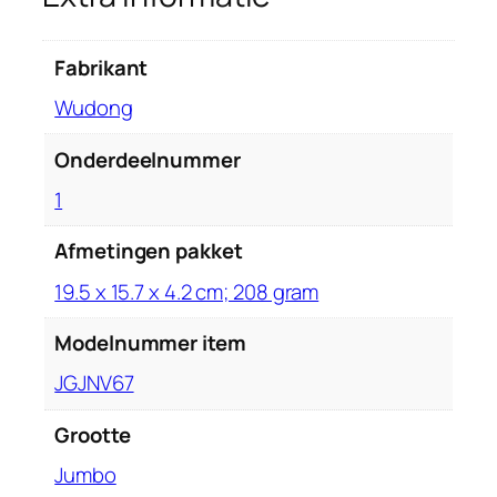
e
d
…
Fabrikant
h
‎Wudong
o
e
Onderdeelnummer
v
e
‎1
e
Afmetingen pakket
l
h
‎19.5 x 15.7 x 4.2 cm; 208 gram
e
i
Modelnummer item
d
‎JGJNV67
Grootte
‎Jumbo