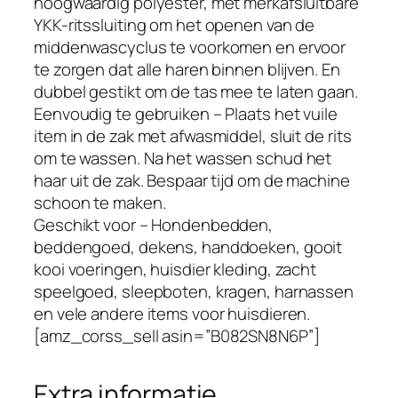
o
hoogwaardig polyester, met merkafsluitbare
r
YKK-ritssluiting om het openen van de
h
middenwascyclus te voorkomen en ervoor
u
te zorgen dat alle haren binnen blijven. En
i
dubbel gestikt om de tas mee te laten gaan.
s
Eenvoudig te gebruiken – Plaats het vuile
d
item in de zak met afwasmiddel, sluit de rits
i
om te wassen. Na het wassen schud het
e
haar uit de zak. Bespaar tijd om de machine
r
schoon te maken.
b
Geschikt voor – Hondenbedden,
e
beddengoed, dekens, handdoeken, gooit
d
kooi voeringen, huisdier kleding, zacht
d
speelgoed, sleepboten, kragen, harnassen
e
en vele andere items voor huisdieren.
n
[amz_corss_sell asin=”B082SN8N6P”]
g
o
Extra informatie