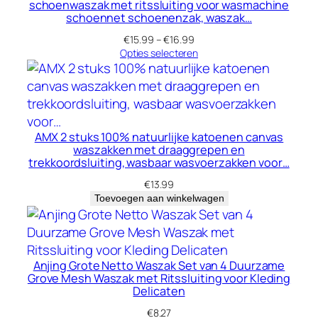
schoenwaszak met ritssluiting voor wasmachine
schoennet schoenenzak, waszak…
Prijsklasse:
€
15.99
–
€
16.99
€15.99
Opties selecteren
tot
€16.99
AMX 2 stuks 100% natuurlijke katoenen canvas
waszakken met draaggrepen en
trekkoordsluiting, wasbaar wasvoerzakken voor…
€
13.99
Toevoegen aan winkelwagen
Anjing Grote Netto Waszak Set van 4 Duurzame
Grove Mesh Waszak met Ritssluiting voor Kleding
Delicaten
€
8.27