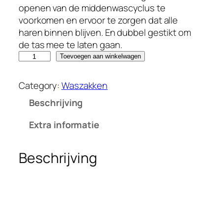
openen van de middenwascyclus te
voorkomen en ervoor te zorgen dat alle
haren binnen blijven. En dubbel gestikt om
de tas mee te laten gaan.
H
Toevoegen aan winkelwagen
u
i
Category:
Waszakken
s
Beschrijving
d
i
Extra informatie
e
r
Beschrijving
w
a
s
z
a
k