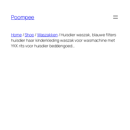
Ga
naar
Poompee
de
inhoud
Home
/
Shop
/
Waszakken
/ Huisdier waszak, blauwe filters
huisdier haar kinderkleding waszak voor wasmachine met
YKK rits voor huisdier beddengoed…