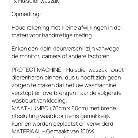
1x Huisdier waszak
c
Opmerking:
h
i
Houd rekening met kleine afwijkingen in de
n
maten voor handmatige meting.
e
m
Er kan een klein kleurverschil zijn vanwege
e
de monitor, camera of andere factoren.
t
Y
PROTECT MACHINE – Huisdier waszak houdt
K
dierenharen binnen, dus u hoeft zich geen
K
zorgen te maken dat het uw wasmachine
r
verstopt en overbrengen naar de volgende
i
wasbeurt van kleding.
t
MAAT -JUMBO (70cm x 80cm) met brede
s
ritssluiting waardoor items gemakkelijk
v
kunnen worden geplaatst en verwijderd.
o
MATERIAAL – Gemaakt van 100%