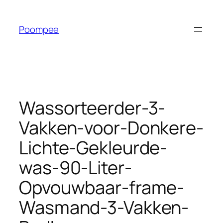
Ga
naar
Poompee
de
inhoud
Wassorteerder-3-
Vakken-voor-Donkere-
Lichte-Gekleurde-
was-90-Liter-
Opvouwbaar-frame-
Wasmand-3-Vakken-