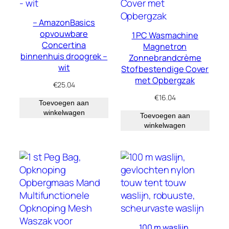
– AmazonBasics
opvouwbare
1 PC Wasmachine
Concertina
Magnetron
binnenhuis droogrek –
Zonnebrandcrème
wit
Stofbestendige Cover
met Opbergzak
€
25.04
€
16.04
Toevoegen aan
winkelwagen
Toevoegen aan
winkelwagen
100 m waslijn,