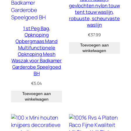
gevlochten nylon touw
tent touw waslijn,
robuuste, scheurvaste
waslijn
1 st Peg Bag,
Opknoping
€
37.99
Opbergmaas Mand
Toevoegen aan
Multifunctionele
winkelwagen
Opknoping Mesh
Waszak voor Badkamer
Garderobe Speelgoed
BH
€
5.04
Toevoegen aan
winkelwagen