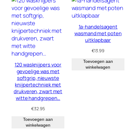
1a-handelsagent
wasmand met poten
uitklapbaar
€
13.99
Toevoegen aan
120 wasknijpers voor
winkelwagen
gevoelige was met
softgrip, nieuwste
knijpertechniek met
drukveren, zwart met
witte handgrepen…
€
32.95
Toevoegen aan
winkelwagen