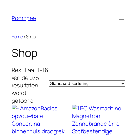
Ga
naar
Poompee
de
inhoud
Home
/ Shop
Shop
Resultaat 1–16
van de 976
resultaten
wordt
getoond