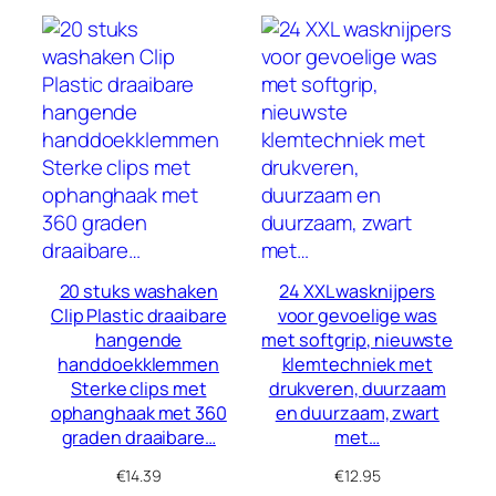
20 stuks washaken
24 XXL wasknijpers
Clip Plastic draaibare
voor gevoelige was
hangende
met softgrip, nieuwste
handdoekklemmen
klemtechniek met
Sterke clips met
drukveren, duurzaam
ophanghaak met 360
en duurzaam, zwart
graden draaibare…
met…
€
14.39
€
12.95