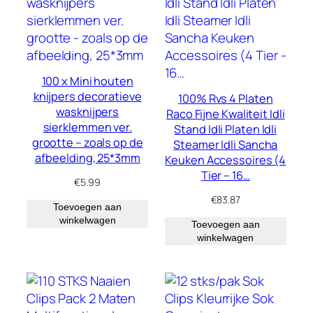
100 x Mini houten
knijpers decoratieve
100% Rvs 4 Platen
wasknijpers
Raco Fijne Kwaliteit Idli
sierklemmen ver.
Stand Idli Platen Idli
grootte – zoals op de
Steamer Idli Sancha
afbeelding, 25*3mm
Keuken Accessoires (4
Tier – 16…
€
5.99
€
83.87
Toevoegen aan
winkelwagen
Toevoegen aan
winkelwagen