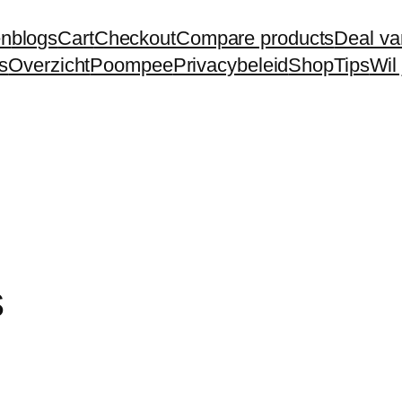
en
blogs
Cart
Checkout
Compare products
Deal va
s
Overzicht
Poompee
Privacybeleid
Shop
Tips
Wil
s