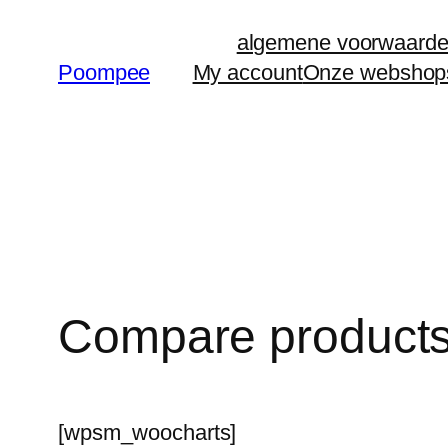
Ga
algemene voorwaard
naar
Poompee
My account
Onze webshop
de
inhoud
Compare product
[wpsm_woocharts]