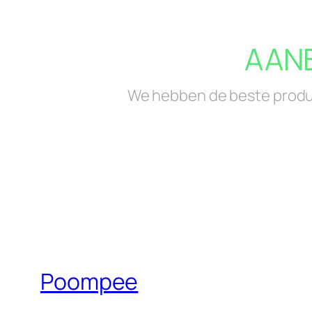
AANB
We hebben de beste produc
Poompee