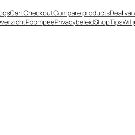
logs
Cart
Checkout
Compare products
Deal van
verzicht
Poompee
Privacybeleid
Shop
Tips
Wil 