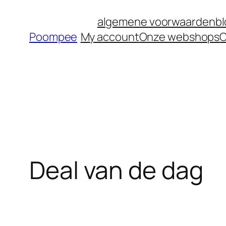
algemene voorwaarden
b
Poompee
My account
Onze webshops
O
Deal van de dag