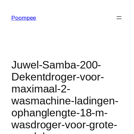
Ga
naar
Poompee
de
inhoud
Juwel-Samba-200-
Dekentdroger-voor-
maximaal-2-
wasmachine-ladingen-
ophanglengte-18-m-
wasdroger-voor-grote-