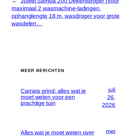
←
Juwel Samba 200 Dekentdroger (voor
maximaal 2 wasmachine-ladingen,
ophanglengte 18 m, wasdroger voor grote
wasdelen…
MEER BERICHTEN
juli
Carrara grind: alles wat je
moet weten voor een
26,
prachtige tuin
2026
mei
Alles wat je moet weten over