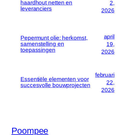
haardhout netten en
2,
leveranciers
2026
april
Pepermunt olie: herkomst,
samenstelling en
19,
toepassingen
2026
februari
Essentiële elementen voor
22,
succesvolle bouwprojecten
2026
Poompee