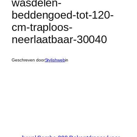
wasdelen-
beddengoed-tot-120-
cm-traploos-
neerlaatbaar-30040
Geschreven door
Stylishweb
in