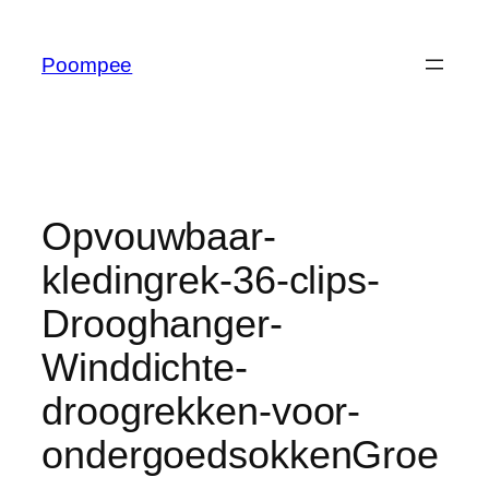
Ga
naar
Poompee
de
inhoud
Opvouwbaar-
kledingrek-36-clips-
Drooghanger-
Winddichte-
droogrekken-voor-
ondergoedsokkenGroe