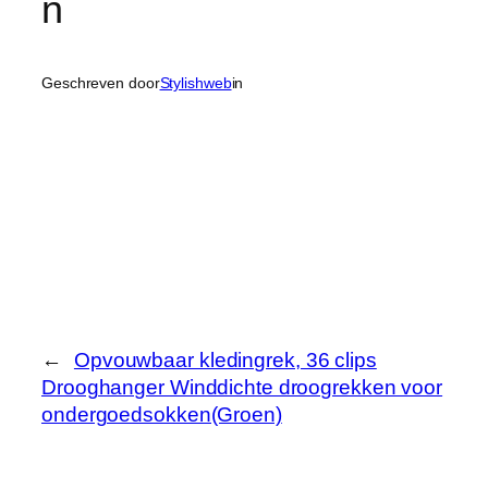
n
Geschreven door
Stylishweb
in
←
Opvouwbaar kledingrek, 36 clips
Drooghanger Winddichte droogrekken voor
ondergoedsokken(Groen)