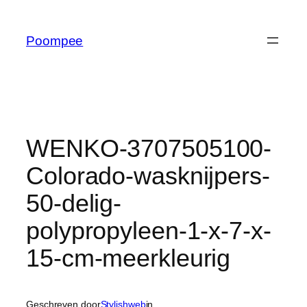
Ga
naar
Poompee
de
inhoud
WENKO-3707505100-
Colorado-wasknijpers-
50-delig-
polypropyleen-1-x-7-x-
15-cm-meerkleurig
Geschreven door
Stylishweb
in