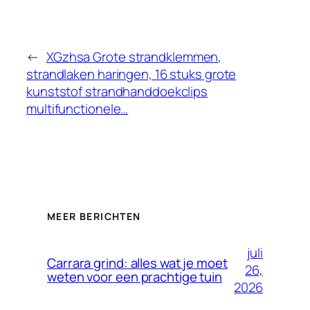
←
XGzhsa Grote strandklemmen,
strandlaken haringen, 16 stuks grote
kunststof strandhanddoekclips
multifunctionele…
MEER BERICHTEN
juli
Carrara grind: alles wat je moet
26,
weten voor een prachtige tuin
2026