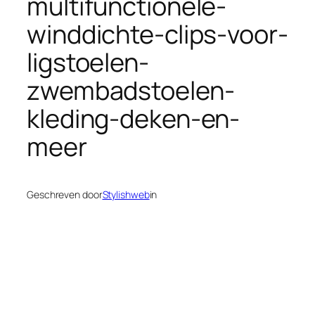
multifunctionele-
winddichte-clips-voor-
ligstoelen-
zwembadstoelen-
kleding-deken-en-
meer
Geschreven door
Stylishweb
in