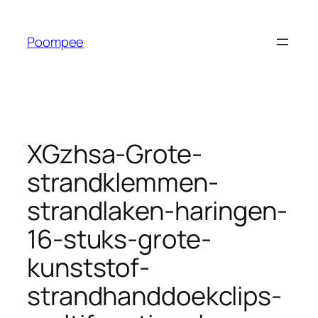
Ga
naar
Poompee
de
inhoud
XGzhsa-Grote-
strandklemmen-
strandlaken-haringen-
16-stuks-grote-
kunststof-
strandhanddoekclips-