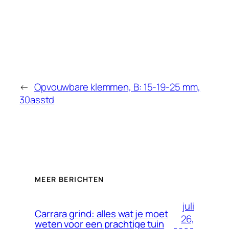
←
Opvouwbare klemmen, B: 15-19-25 mm,
30asstd
MEER BERICHTEN
juli
Carrara grind: alles wat je moet
26,
weten voor een prachtige tuin