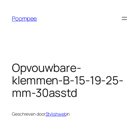
Ga
naar
Poompee
de
inhoud
Opvouwbare-
klemmen-B-15-19-25-
mm-30asstd
Geschreven door
Stylishweb
in