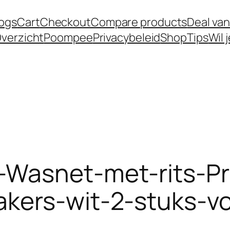
logs
Cart
Checkout
Compare products
Deal van
verzicht
Poompee
Privacybeleid
Shop
Tips
Wil 
-Wasnet-met-rits-P
akers-wit-2-stuks-v