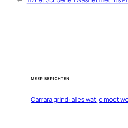
←
Yizhet Schoenen Wasnet met rits P
MEER BERICHTEN
Carrara grind: alles wat je moet w