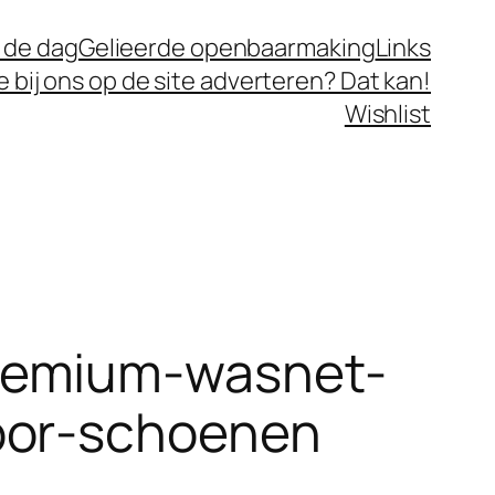
 de dag
Gelieerde openbaarmaking
Links
je bij ons op de site adverteren? Dat kan!
Wishlist
remium-wasnet-
oor-schoenen