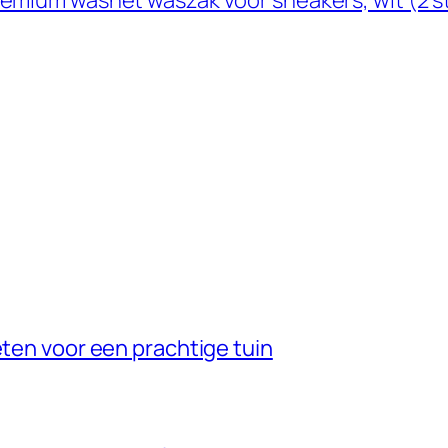
remium wasnet waszak voor sneakers, wit (2 
eten voor een prachtige tuin