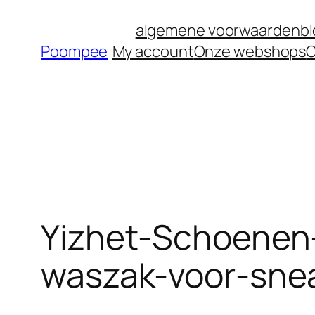
Ga
algemene voorwaarden
b
naar
Poompee
My account
Onze webshops
O
de
inhoud
Yizhet-Schoenen
waszak-voor-sne