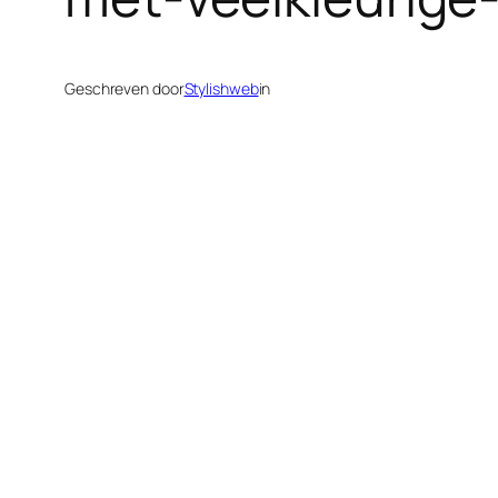
Geschreven door
Stylishweb
in