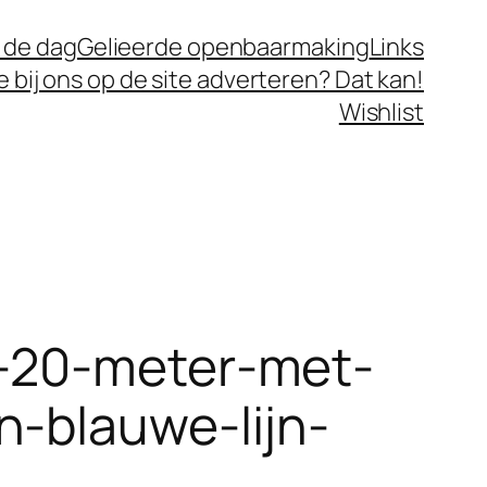
 de dag
Gelieerde openbaarmaking
Links
je bij ons op de site adverteren? Dat kan!
Wishlist
n-20-meter-met-
n-blauwe-lijn-