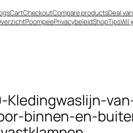
logs
Cart
Checkout
Compare products
Deal van
verzicht
Poompee
Privacybeleid
Shop
Tips
Wil 
-Kledingwaslijn-va
oor-binnen-en-buite
-vastklampen