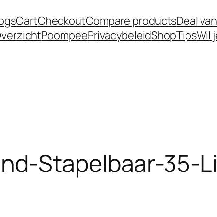
logs
Cart
Checkout
Compare products
Deal van
verzicht
Poompee
Privacybeleid
Shop
Tips
Wil 
d-Stapelbaar-35-Li