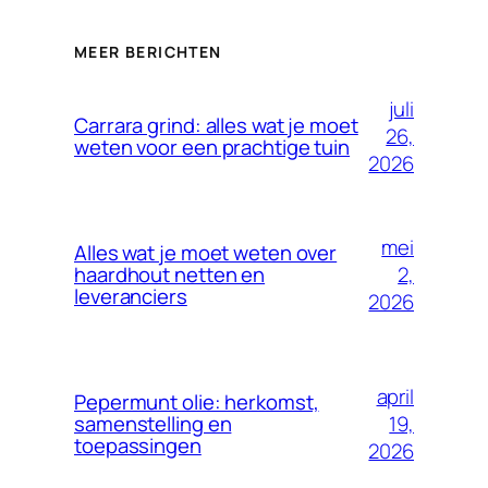
MEER BERICHTEN
juli
Carrara grind: alles wat je moet
26,
weten voor een prachtige tuin
2026
mei
Alles wat je moet weten over
2,
haardhout netten en
leveranciers
2026
april
Pepermunt olie: herkomst,
19,
samenstelling en
toepassingen
2026