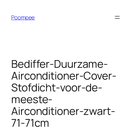
Ga
naar
Poompee
de
inhoud
Bediffer-Duurzame-
Airconditioner-Cover-
Stofdicht-voor-de-
meeste-
Airconditioner-zwart-
71-71cm