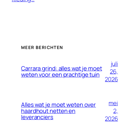
MEER BERICHTEN
juli
Carrara grind: alles wat je moet
26,
weten voor een prachtige tuin
2026
mei
Alles wat je moet weten over
2,
haardhout netten en
leveranciers
2026