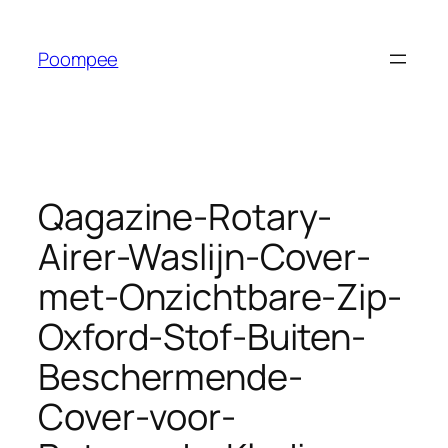
Ga
naar
Poompee
de
inhoud
Qagazine-Rotary-
Airer-Waslijn-Cover-
met-Onzichtbare-Zip-
Oxford-Stof-Buiten-
Beschermende-
Cover-voor-