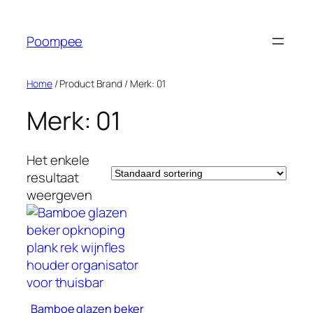
Ga
naar
Poompee
de
inhoud
Home
/ Product Brand / Merk: 01
Merk: 01
Het enkele
resultaat
weergeven
Bamboe glazen beker