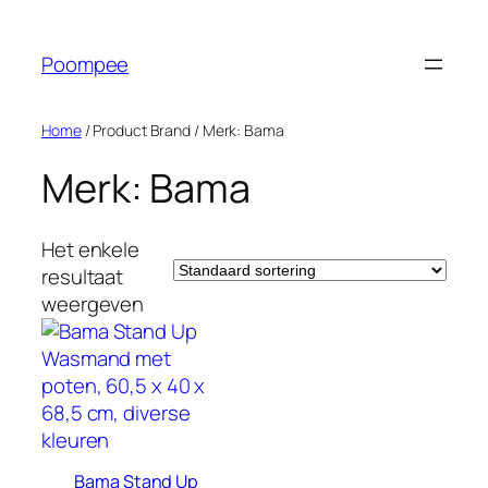
Ga
naar
Poompee
de
inhoud
Home
/ Product Brand / Merk: Bama
Merk: Bama
Het enkele
resultaat
weergeven
Bama Stand Up