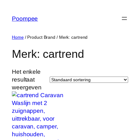
Ga
naar
Poompee
de
inhoud
Home
/ Product Brand / Merk: cartrend
Merk: cartrend
Het enkele
resultaat
weergeven