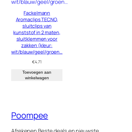
Fackelmann
Aromaclips TECNO,
sluitclips van
kunststof in 2 maten,
sluitklemmen voor
zakken (kleur:
wit/blauw/geel/groen…
€
4.71
Toevoegen aan
winkelwagen
Poompee
Afrekenen Beste deals en nieuwste