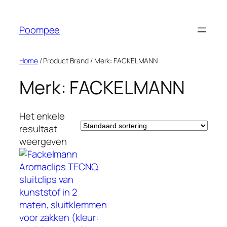
Ga
naar
Poompee
de
inhoud
Home
/ Product Brand / Merk: FACKELMANN
Merk: FACKELMANN
Het enkele
resultaat
weergeven