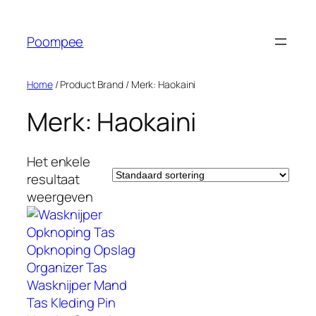
Ga
naar
Poompee
de
inhoud
Home
/ Product Brand / Merk: Haokaini
Merk: Haokaini
Het enkele
resultaat
weergeven