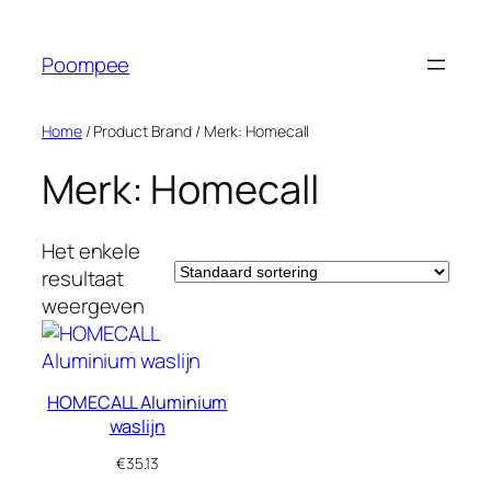
Ga
naar
Poompee
de
inhoud
Home
/ Product Brand / Merk: Homecall
Merk: Homecall
Het enkele
resultaat
weergeven
HOMECALL Aluminium
waslijn
€
35.13