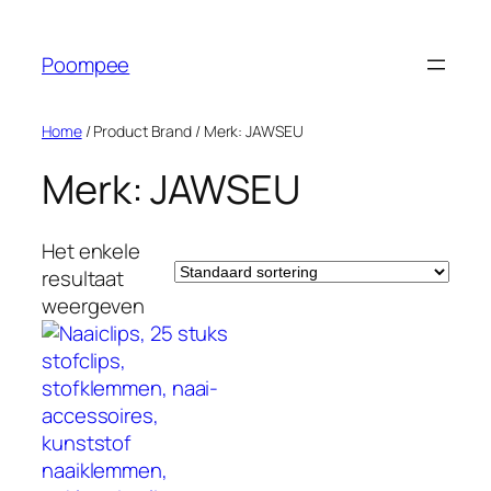
Ga
naar
Poompee
de
inhoud
Home
/ Product Brand / Merk: JAWSEU
Merk: JAWSEU
Het enkele
resultaat
weergeven