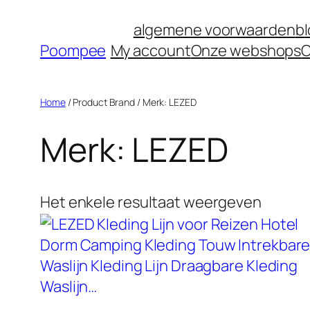
Ga
algemene voorwaarden
b
naar
Poompee
My account
Onze webshops
O
de
inhoud
Home
/ Product Brand / Merk: LEZED
Merk: LEZED
Het enkele resultaat weergeven