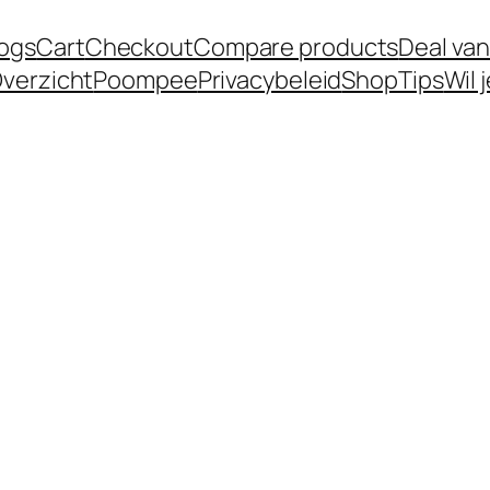
logs
Cart
Checkout
Compare products
Deal van
verzicht
Poompee
Privacybeleid
Shop
Tips
Wil 