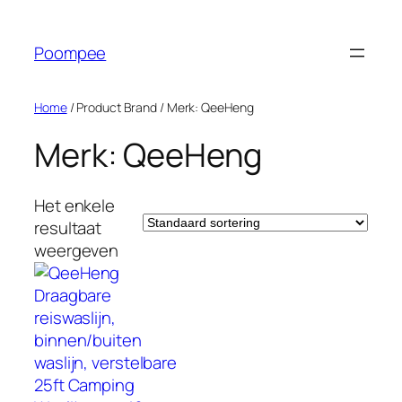
Ga
naar
Poompee
de
inhoud
Home
/ Product Brand / Merk: QeeHeng
Merk: QeeHeng
Het enkele
resultaat
weergeven