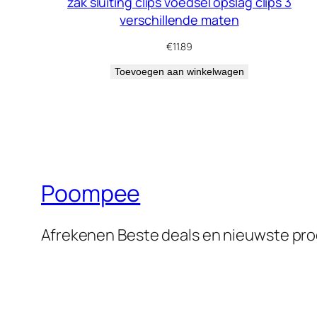
zak sluiting clips voedsel opslag clips 3
verschillende maten
€
11.89
Toevoegen aan winkelwagen
Poompee
Afrekenen Beste deals en nieuwste pr