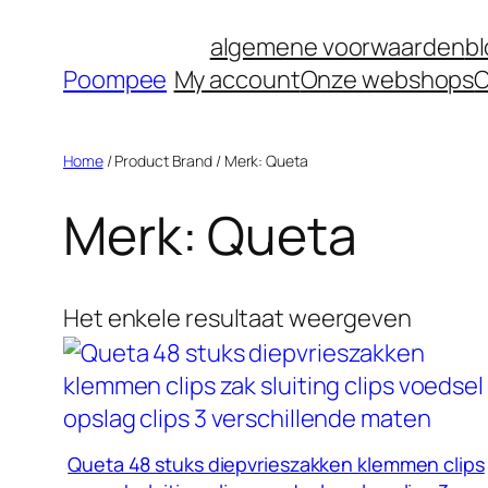
Ga
algemene voorwaarden
b
naar
Poompee
My account
Onze webshops
O
de
inhoud
Home
/ Product Brand / Merk: Queta
Merk: Queta
Het enkele resultaat weergeven
Queta 48 stuks diepvrieszakken klemmen clips