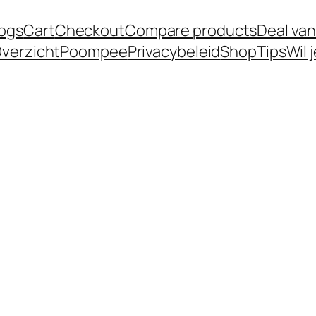
logs
Cart
Checkout
Compare products
Deal van
verzicht
Poompee
Privacybeleid
Shop
Tips
Wil 