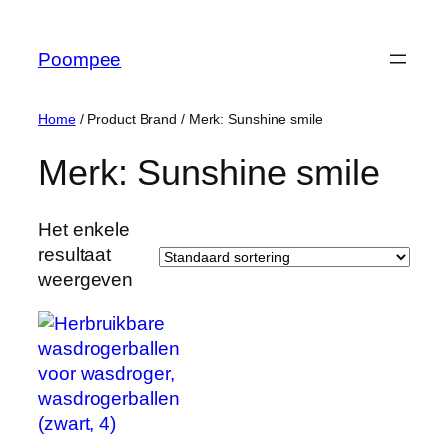
Ga
naar
Poompee
de
inhoud
Home
/ Product Brand / Merk: Sunshine smile
Merk: Sunshine smile
Het enkele
resultaat
weergeven