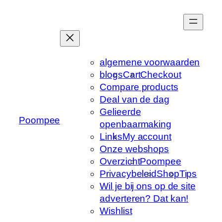
Ga
naar
de
inhoud
algemene voorwaarden
blogs
Cart
Checkout
Compare products
Deal van de dag
Gelieerde
Poompee
openbaarmaking
Links
My account
Onze webshops
Overzicht
Poompee
Privacybeleid
Shop
Tips
Wil je bij ons op de site
adverteren? Dat kan!
Wishlist