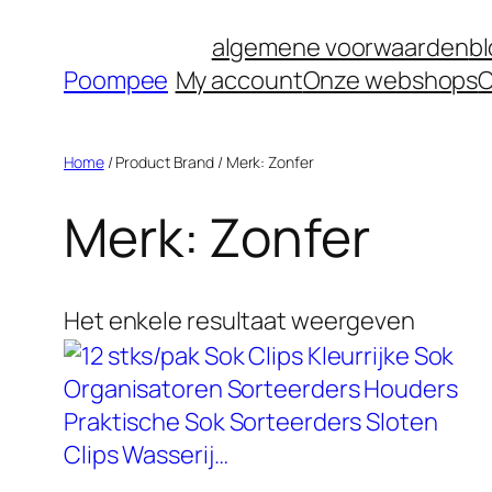
Ga
algemene voorwaarden
b
naar
Poompee
My account
Onze webshops
O
de
inhoud
Home
/ Product Brand / Merk: Zonfer
Merk: Zonfer
Het enkele resultaat weergeven