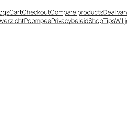
logs
Cart
Checkout
Compare products
Deal van
verzicht
Poompee
Privacybeleid
Shop
Tips
Wil 