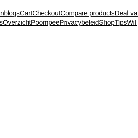
en
blogs
Cart
Checkout
Compare products
Deal va
s
Overzicht
Poompee
Privacybeleid
Shop
Tips
Wil