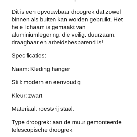
p
Dit is een opvouwbaar droogrek dat zowel
v
binnen als buiten kan worden gebruikt. Het
o
hele lichaam is gemaakt van
u
aluminiumlegering, die veilig, duurzaam,
w
draagbaar en arbeidsbesparend is!
b
a
Specificaties:
r
e
Naam: Kleding hanger
d
Stijl: modern en eenvoudig
r
o
Kleur: zwart
o
g
Materiaal: roestvrij staal.
r
e
Type droogrek: aan de muur gemonteerde
k
telescopische droogrek
b