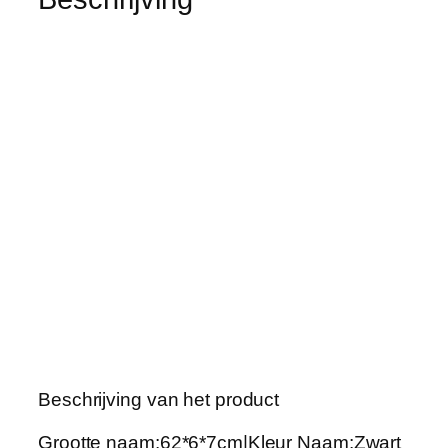
u
w
b
a
r
e
k
l
e
d
i
n
g
r
e
k
Beschrijving van het product
,
o
Grootte naam:62*6*7cm|Kleur Naam:Zwart