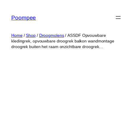
Ga
naar
Poompee
de
inhoud
Home
/
Shop
/
Droogmolens
/ ASSDF Opvouwbare
kledingrek, opvouwbare droogrek balkon wandmontage
droogrek buiten het raam onzichtbare droogrek…