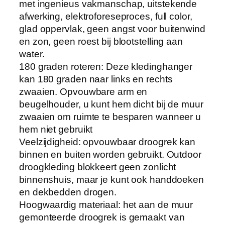
met ingenieus vakmanschap, uitstekende
o
afwerking, elektroforeseproces, full color,
o
glad oppervlak, geen angst voor buitenwind
g
en zon, geen roest bij blootstelling aan
r
water.
e
180 graden roteren: Deze kledinghanger
k
kan 180 graden naar links en rechts
b
zwaaien. Opvouwbare arm en
u
beugelhouder, u kunt hem dicht bij de muur
i
zwaaien om ruimte te besparen wanneer u
t
hem niet gebruikt
e
Veelzijdigheid: opvouwbaar droogrek kan
n
binnen en buiten worden gebruikt. Outdoor
h
droogkleding blokkeert geen zonlicht
e
binnenshuis, maar je kunt ook handdoeken
t
en dekbedden drogen.
r
Hoogwaardig materiaal: het aan de muur
a
gemonteerde droogrek is gemaakt van