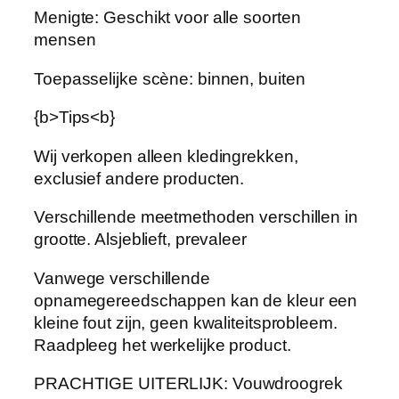
Menigte: Geschikt voor alle soorten
a
mensen
l
k
Toepasselijke scène: binnen, buiten
o
n
{b>Tips<b}
w
a
Wij verkopen alleen kledingrekken,
n
exclusief andere producten.
d
Verschillende meetmethoden verschillen in
m
grootte. Alsjeblieft, prevaleer
o
n
Vanwege verschillende
t
opnamegereedschappen kan de kleur een
a
kleine fout zijn, geen kwaliteitsprobleem.
g
Raadpleeg het werkelijke product.
e
d
PRACHTIGE UITERLIJK: Vouwdroogrek
r