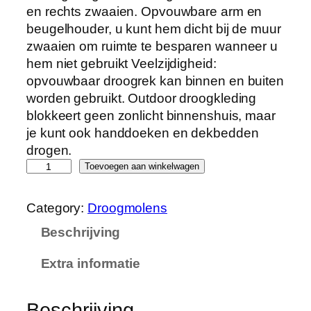
en rechts zwaaien. Opvouwbare arm en
beugelhouder, u kunt hem dicht bij de muur
zwaaien om ruimte te besparen wanneer u
hem niet gebruikt Veelzijdigheid:
opvouwbaar droogrek kan binnen en buiten
worden gebruikt. Outdoor droogkleding
blokkeert geen zonlicht binnenshuis, maar
je kunt ook handdoeken en dekbedden
drogen.
A
Toevoegen aan winkelwagen
S
S
Category:
Droogmolens
D
Beschrijving
F
O
Extra informatie
p
v
o
Beschrijving