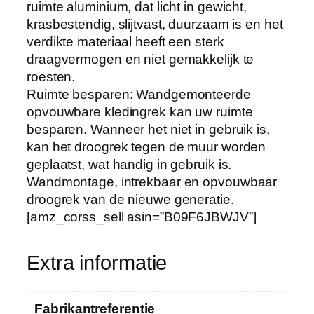
a
ruimte aluminium, dat licht in gewicht,
m
krasbestendig, slijtvast, duurzaam is en het
o
verdikte materiaal heeft een sterk
n
draagvermogen en niet gemakkelijk te
z
roesten.
i
Ruimte besparen: Wandgemonteerde
c
opvouwbare kledingrek kan uw ruimte
h
besparen. Wanneer het niet in gebruik is,
t
kan het droogrek tegen de muur worden
b
geplaatst, wat handig in gebruik is.
a
Wandmontage, intrekbaar en opvouwbaar
r
droogrek van de nieuwe generatie.
e
[amz_corss_sell asin=”B09F6JBWJV”]
d
r
Extra informatie
o
o
g
Fabrikantreferentie