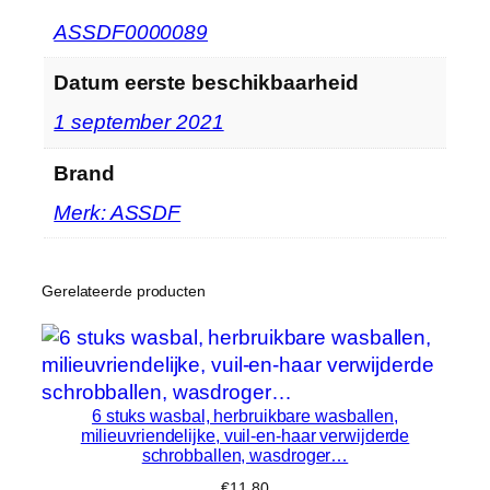
r
e
ASSDF0000089
k
Datum eerste beschikbaarheid
…
h
1 september 2021
o
e
Brand
v
Merk: ASSDF
e
e
l
Gerelateerde producten
h
e
i
d
6 stuks wasbal, herbruikbare wasballen,
milieuvriendelijke, vuil-en-haar verwijderde
schrobballen, wasdroger…
€
11.80