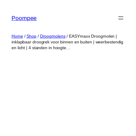
Ga
naar
Poompee
de
inhoud
Home
/
Shop
/
Droogmolens
/ EASYmaxx Droogmolen |
inklapbaar droogrek voor binnen en buiten | weerbestendig
en licht | 4 standen in hoogte…