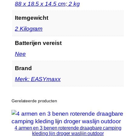
e
‎88 x 18.5 x 14.5 cm; 2 kg
n
|
Itemgewicht
w
‎2 Kilogram
e
e
Batterijen vereist
r
‎Nee
b
e
Brand
s
t
Merk: EASYmaxx
e
n
d
Gerelateerde producten
i
g
e
4 armen en 3 benen roterende draagbare camping
n
kleding lijn droger waslijn outdoor