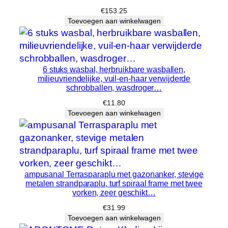
l
€
153.25
i
Toevoegen aan winkelwagen
c
h
t
|
6 stuks wasbal, herbruikbare wasballen,
milieuvriendelijke, vuil-en-haar verwijderde
4
schrobballen, wasdroger…
s
€
11.80
t
Toevoegen aan winkelwagen
a
n
d
e
n
ampusanal Terrasparaplu met gazonanker, stevige
i
metalen strandparaplu, turf spiraal frame met twee
vorken, zeer geschikt…
n
h
€
31.99
Toevoegen aan winkelwagen
o