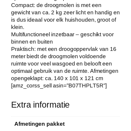
e
Compact: de droogmolen is met een
k
gewicht van ca. 2 kg zeer licht en handig en
v
is dus ideaal voor elk huishouden, groot of
o
klein.
o
Multifunctioneel inzetbaar – geschikt voor
r
binnen en buiten
b
Praktisch: met een droogoppervlak van 16
i
meter biedt de droogmolen voldoende
n
ruimte voor veel wasgoed en belooft een
n
optimaal gebruik van de ruimte. Afmetingen
e
opengeklapt: ca. 140 x 101 x 121 cm
n
[amz_corss_sell asin=”B07THPLT5R”]
e
n
Extra informatie
b
u
i
Afmetingen pakket
t