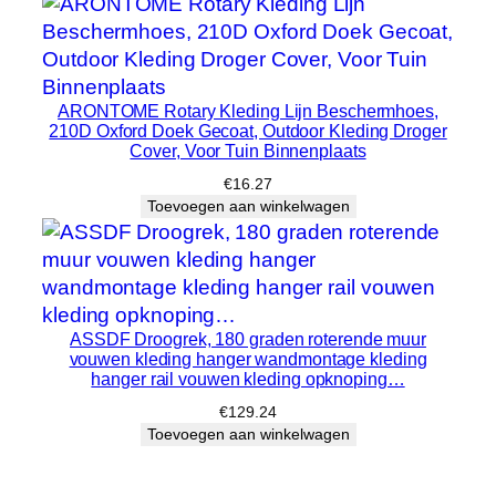
o
g
t
e
ARONTOME Rotary Kleding Lijn Beschermhoes,
…
210D Oxford Doek Gecoat, Outdoor Kleding Droger
h
Cover, Voor Tuin Binnenplaats
o
€
16.27
e
Toevoegen aan winkelwagen
v
e
e
l
ASSDF Droogrek, 180 graden roterende muur
h
vouwen kleding hanger wandmontage kleding
e
hanger rail vouwen kleding opknoping…
i
€
129.24
d
Toevoegen aan winkelwagen