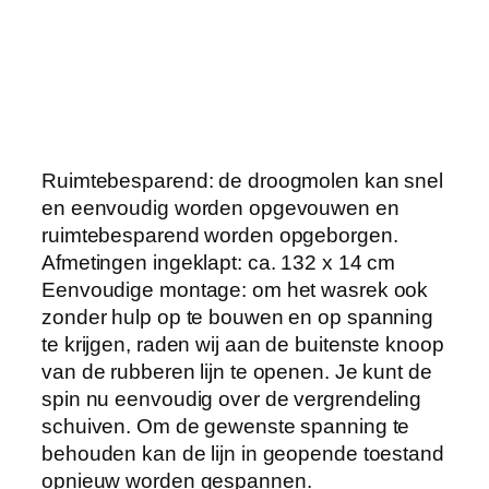
n
|
i
n
k
l
a
Ruimtebesparend: de droogmolen kan snel
p
en eenvoudig worden opgevouwen en
b
ruimtebesparend worden opgeborgen.
a
Afmetingen ingeklapt: ca. 132 x 14 cm
a
Eenvoudige montage: om het wasrek ook
r
zonder hulp op te bouwen en op spanning
d
te krijgen, raden wij aan de buitenste knoop
r
van de rubberen lijn te openen. Je kunt de
o
spin nu eenvoudig over de vergrendeling
o
schuiven. Om de gewenste spanning te
g
behouden kan de lijn in geopende toestand
r
opnieuw worden gespannen.