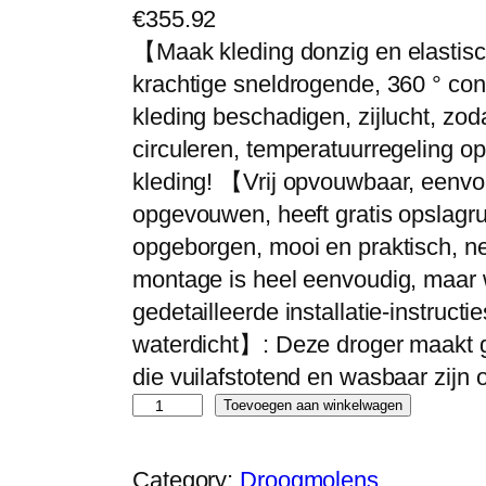
€
355.92
【Maak kleding donzig en elastis
krachtige sneldrogende, 360 ° con
kleding beschadigen, zijlucht, zoda
circuleren, temperatuurregeling op
kleding! 【Vrij opvouwbaar, eenvo
opgevouwen, heeft gratis opslagru
opgeborgen, mooi en praktisch, n
montage is heel eenvoudig, maar
gedetailleerde installatie-instruct
waterdicht】: Deze droger maakt g
die vuilafstotend en wasbaar zij
K
Toevoegen aan winkelwagen
l
e
Category:
Droogmolens