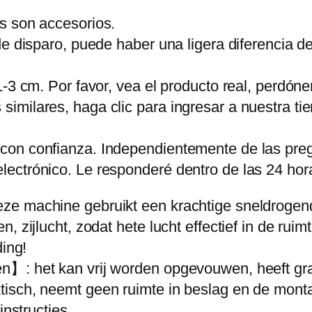
d
s son accesorios.
r
de disparo, puede haber una ligera diferencia d
o
o
1-3 cm. Por favor, vea el producto real, perdón
g
ilares, haga clic para ingresar a nuestra tiend
k
a
con confianza. Independientemente de las preg
s
ectrónico. Le responderé dentro de las 24 hora
t
S
ze machine gebruikt een krachtige sneldrogend
m
, zijlucht, zodat hete lucht effectief in de rui
a
ding!
r
】: het kan vrij worden opgevouwen, heeft grati
t
tisch, neemt geen ruimte in beslag en de mont
R
instructies.