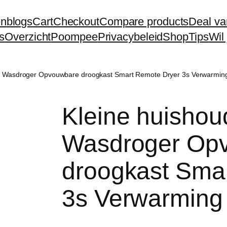
en
blogs
Cart
Checkout
Compare products
Deal va
s
Overzicht
Poompee
Privacybeleid
Shop
Tips
Wil
ger Wasdroger Opvouwbare droogkast Smart Remote Dryer 3s Verwarmi
Kleine huishou
Wasdroger Op
droogkast Sma
3s Verwarmin