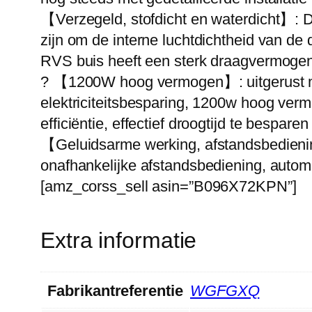
【Verzegeld, stofdicht en waterdicht】: D
zijn om de interne luchtdichtheid van d
RVS buis heeft een sterk draagvermogen
? 【1200W hoog vermogen】: uitgerust me
elektriciteitsbesparing, 1200w hoog ver
efficiëntie, effectief droogtijd te besp
【Geluidsarme werking, afstandsbediening
onafhankelijke afstandsbediening, autom
[amz_corss_sell asin=”B096X72KPN”]
Extra informatie
Fabrikantreferentie
WGFGXQ