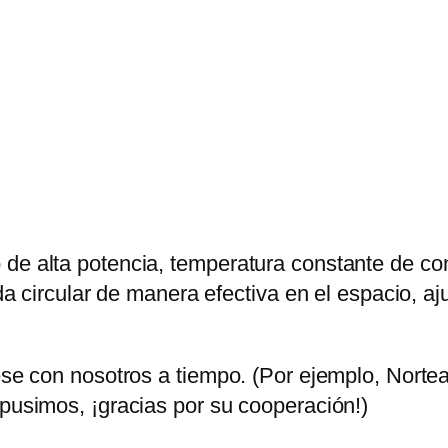
k
e
w
a
s
d
r
o
g
de alta potencia, temperatura constante de conv
e
eda circular de manera efectiva en el espacio, a
r
W
uese con nosotros a tiempo. (Por ejemplo, Nor
a
opusimos, ¡gracias por su cooperación!)
s
d