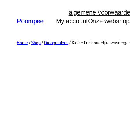
Ga
algemene voorwaard
naar
Poompee
My account
Onze webshop
de
inhoud
Home
/
Shop
/
Droogmolens
/ Kleine huishoudelijke wasdro