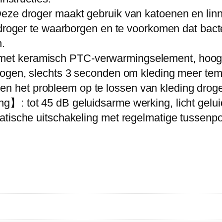
e
eze droger maakt gebruik van katoenen en linne
m
e droger te waarborgen en te voorkomen dat bac
o
.
t
t keramisch PTC-verwarmingselement, hoog re
e
mogen, slechts 3 seconden om kleding meer tem
D
aren en het probleem op te lossen van kleding dr
r
】: tot 45 dB geluidsarme werking, licht geluid
y
atische uitschakeling met regelmatige tussenp
e
r
3
s
V
e
r