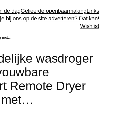
n de dag
Gelieerde openbaarmaking
Links
 je bij ons op de site adverteren? Dat kan!
Wishlist
ng met…
delijke wasdroger
vouwbare
rt Remote Dryer
g met…