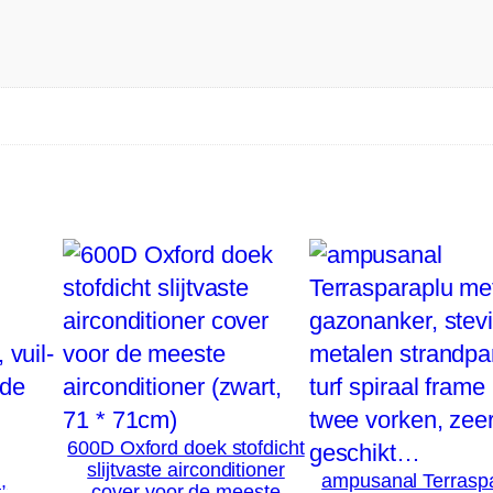
w
a
r
m
i
n
g
m
e
t
…
h
o
600D Oxford doek stofdicht
e
slijtvaste airconditioner
,
ampusanal Terrasp
cover voor de meeste