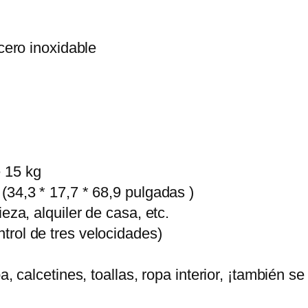
r
o
acero inoxidable
g
e
r
O
p
v
 15 kg
o
(34,3 * 17,7 * 68,9 pulgadas )
u
eza, alquiler de casa, etc.
w
trol de tres velocidades)
b
a
pa, calcetines, toallas, ropa interior, ¡también
r
e