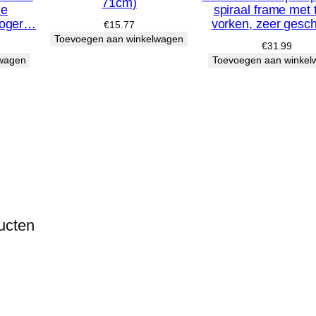
K
71cm)
de
spiraal frame met
l
roger…
vorken, zeer gesc
€
15.77
Toevoegen aan winkelwagen
e
€
31.99
lwagen
Toevoegen aan winkel
d
i
n
g
P
a
a
r
ucten
d
,
E
e