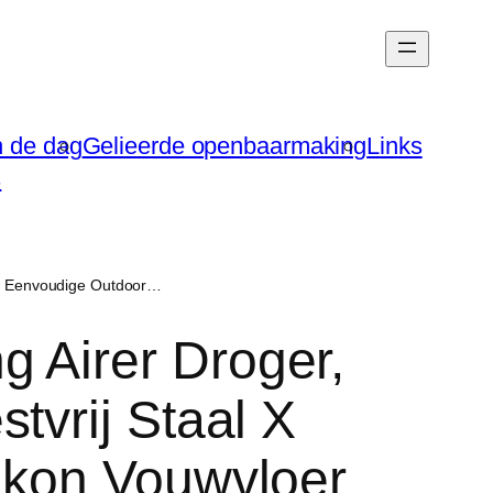
n de dag
Gelieerde openbaarmaking
Links
s
rd, Eenvoudige Outdoor…
 Airer Droger,
tvrij Staal X
lkon Vouwvloer