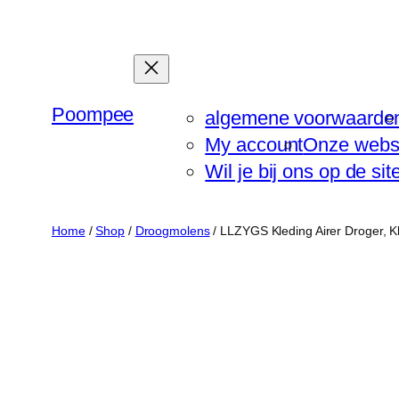
Ga
naar
de
inhoud
Poompee
algemene voorwaarde
My account
Onze webs
Wil je bij ons op de si
Home
/
Shop
/
Droogmolens
/ LLZYGS Kleding Airer Droger, K