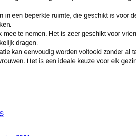
a
n in een beperkte ruimte, die geschikt is voor 
a
uken.
l
 mee te nemen. Het is zeer geschikt voor vrien
X
elijk dragen.
T
atie kan eenvoudig worden voltooid zonder al t
y
ouwen. Het is een ideale keuze voor elk gezin
p
e
,
T
h
u
S
i
s
B