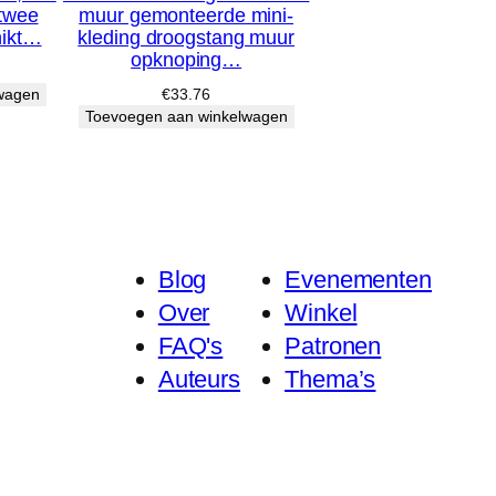
 twee
muur gemonteerde mini-
hikt…
kleding droogstang muur
opknoping…
wagen
€
33.76
Toevoegen aan winkelwagen
Blog
Evenementen
Over
Winkel
FAQ's
Patronen
Auteurs
Thema’s