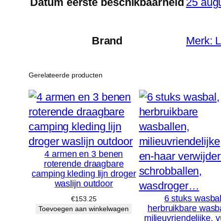
Datum eerste beschikbaarheid
25 aug
Brand
Merk:
Gerelateerde producten
4 armen en 3 benen
roterende draagbare
camping kleding lijn droger
waslijn outdoor
6 stuks wasbal
€
153.25
herbruikbare wasba
Toevoegen aan winkelwagen
milieuvriendelijke, v