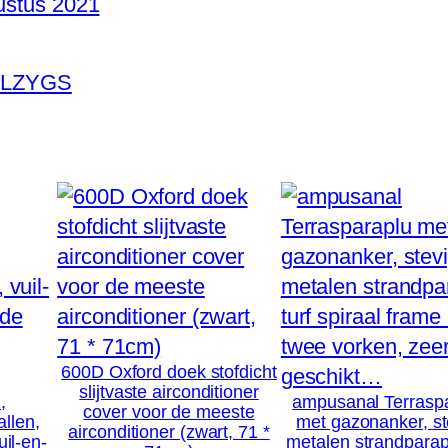
ustus 2021
a
l
 LLZYGS
k
o
n
V
o
u
w
v
l
o
600D Oxford doek stofdicht
e
slijtvaste airconditioner
,
ampusanal Terrasp
cover voor de meeste
r
llen,
met gazonanker, st
airconditioner (zwart, 71 *
uil-en-
metalen strandparapl