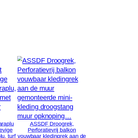
araplu
ASSDF Droogrek,
evige
Perforatievrij balkon
u, turf
vouwbaar kledingrek aan de