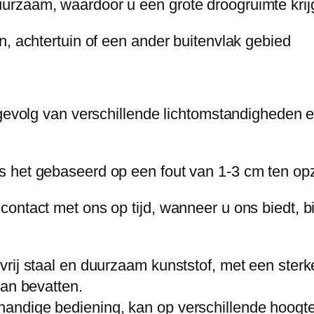
urzaam, waardoor u een grote droogruimte krij
g
r
n, achtertuin of een ander buitenvlak gebied
e
k
R
 gevolg van verschillende lichtomstandigheden e
o
e
s
 het gebaseerd op een fout van 1-3 cm ten opzi
t
v
ontact met ons op tijd, wanneer u ons biedt, bi
r
i
vrij staal en duurzaam kunststof, met een ster
j
kan bevatten.
S
ndige bediening, kan op verschillende hoogtes
t