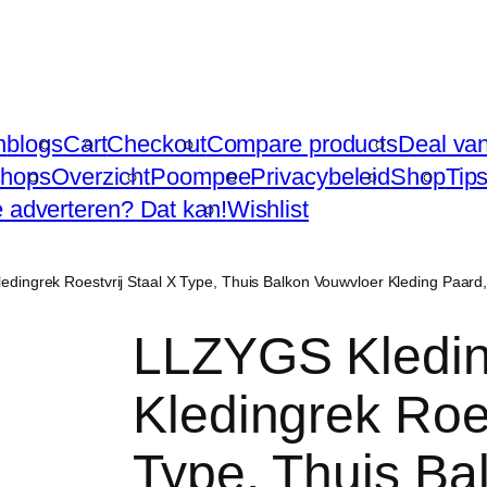
n
blogs
Cart
Checkout
Compare products
Deal va
hops
Overzicht
Poompee
Privacybeleid
Shop
Tip
te adverteren? Dat kan!
Wishlist
ledingrek Roestvrij Staal X Type, Thuis Balkon Vouwvloer Kleding Paa
LLZYGS Kleding
Kledingrek Roes
Type, Thuis Ba