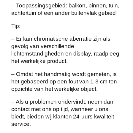
– Toepassingsgebied: balkon, binnen, tuin,
K
achtertuin of een ander buitenvlak gebied
l
e
Tip:
d
i
– Er kan chromatische aberratie zijn als
n
gevolg van verschillende
g
lichtomstandigheden en display, raadpleeg
R
het werkelijke product.
a
c
– Omdat het handmatig wordt gemeten, is
k
het gebaseerd op een fout van 1-3 cm ten
F
opzichte van het werkelijke object.
o
– Als u problemen ondervindt, neem dan
l
contact met ons op tijd, wanneer u ons
d
biedt, bieden wij klanten 24-uurs kwaliteit
i
service.
n
g