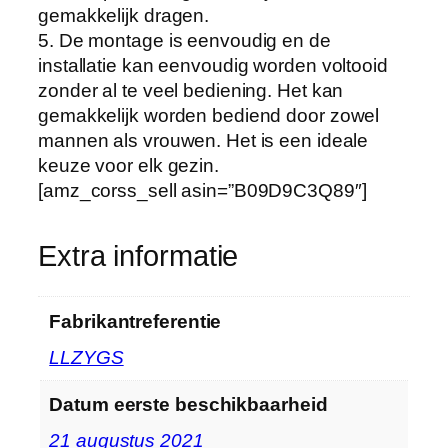
gemakkelijk dragen.
t
5. De montage is eenvoudig en de
D
installatie kan eenvoudig worden voltooid
r
zonder al te veel bediening. Het kan
o
gemakkelijk worden bediend door zowel
g
mannen als vrouwen. Het is een ideale
e
keuze voor elk gezin.
n
[amz_corss_sell asin=”B09D9C3Q89″]
A
r
t
Extra informatie
e
f
Fabrikantreferentie
a
c
LLZYGS
t
K
Datum eerste beschikbaarheid
l
21 augustus 2021