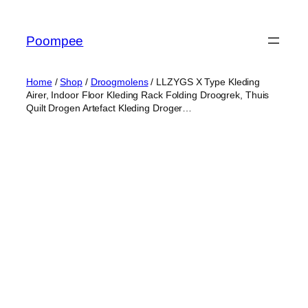
Ga
naar
Poompee
de
inhoud
Home
/
Shop
/
Droogmolens
/ LLZYGS X Type Kleding
Airer, Indoor Floor Kleding Rack Folding Droogrek, Thuis
Quilt Drogen Artefact Kleding Droger…