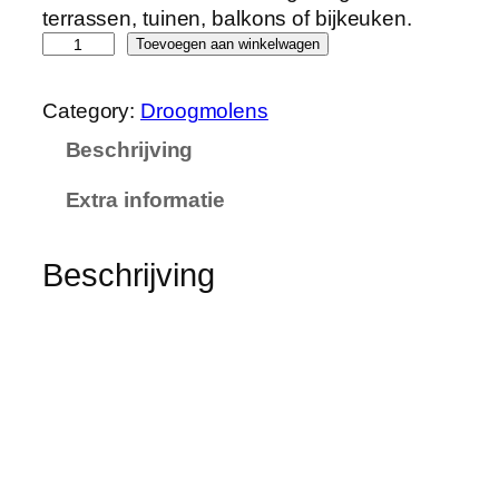
terrassen, tuinen, balkons of bijkeuken.
L
Toevoegen aan winkelwagen
L
Z
Category:
Droogmolens
Y
Beschrijving
G
S
Extra informatie
X
T
y
Beschrijving
p
e
K
l
e
d
i
n