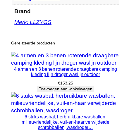
e
d
Brand
i
Merk: LLZYGS
n
g
D
Gerelateerde producten
r
o
g
e
4 armen en 3 benen roterende draagbare camping
r
kleding lijn droger waslijn outdoor
…
€
153.25
h
Toevoegen aan winkelwagen
o
e
v
6 stuks wasbal, herbruikbare wasballen,
e
milieuvriendelijke, vuil-en-haar verwijderde
e
schrobballen, wasdroger…