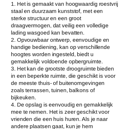
1. Het is gemaakt van hoogwaardig roestvrij
D
staal en duurzaam kunststof, met een
r
sterke structuur en een groot
o
draagvermogen, dat veilig een volledige
o
lading wasgoed kan bevatten.
g
2. Opvouwbaar ontwerp, eenvoudige en
r
handige bediening, kan op verschillende
e
hoogtes worden ingesteld, biedt u
k
gemakkelijk voldoende opbergruimte.
,
3. Het kan de grootste droogruimte bieden
T
in een beperkte ruimte, die geschikt is voor
h
de meeste thuis- of buitenomgevingen
u
zoals terrassen, tuinen, balkons of
i
bijkeuken.
s
4. De opslag is eenvoudig en gemakkelijk
Q
mee te nemen. Het is zeer geschikt voor
u
vrienden die een huis huren. Als je naar
i
andere plaatsen gaat, kun je hem
l