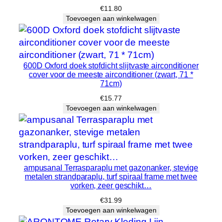
l
€
11.80
h
Toevoegen aan winkelwagen
e
i
d
600D Oxford doek stofdicht slijtvaste airconditioner
cover voor de meeste airconditioner (zwart, 71 *
71cm)
€
15.77
Toevoegen aan winkelwagen
ampusanal Terrasparaplu met gazonanker, stevige
metalen strandparaplu, turf spiraal frame met twee
vorken, zeer geschikt…
€
31.99
Toevoegen aan winkelwagen