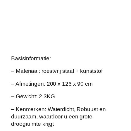
g
A
i
r
e
r
,
I
Basisinformatie:
n
d
– Materiaal: roestvrij staal + kunststof
o
– Afmetingen: 200 x 126 x 90 cm
o
r
– Gewicht: 2.3KG
F
l
– Kenmerken: Waterdicht, Robuust en
o
duurzaam, waardoor u een grote
o
droogruimte krijgt
r