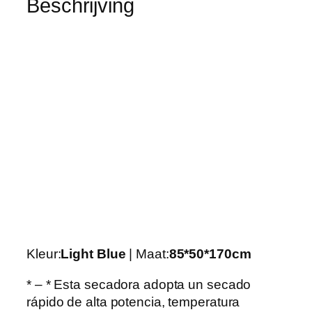
n
Beschrijving
d
e
e
l
e
k
t
r
i
s
c
h
e
w
Kleur:
Light Blue
| Maat:
85*50*170cm
a
s
* – * Esta secadora adopta un secado
d
rápido de alta potencia, temperatura