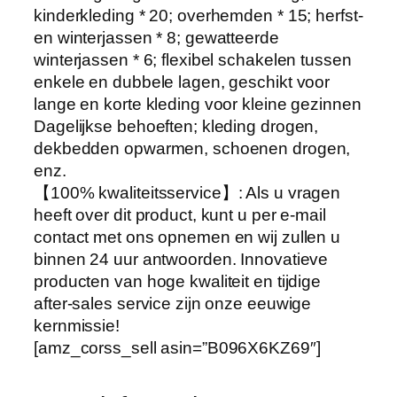
i
kinderkleding * 20; overhemden * 15; herfst-
g
en winterjassen * 8; gewatteerde
i
winterjassen * 6; flexibel schakelen tussen
n
enkele en dubbele lagen, geschikt voor
g
lange en korte kleding voor kleine gezinnen
(
Dagelijkse behoeften; kleding drogen,
k
dekbedden opwarmen, schoenen drogen,
l
enz.
e
【100% kwaliteitsservice】: Als u vragen
u
heeft over dit product, kunt u per e-mail
r
contact met ons opnemen en wij zullen u
…
binnen 24 uur antwoorden. Innovatieve
h
producten van hoge kwaliteit en tijdige
o
after-sales service zijn onze eeuwige
e
kernmissie!
v
[amz_corss_sell asin=”B096X6KZ69″]
e
e