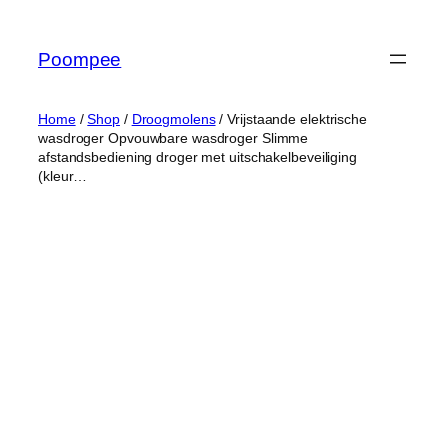
Ga
naar
Poompee
de
inhoud
Home
/
Shop
/
Droogmolens
/ Vrijstaande elektrische
wasdroger Opvouwbare wasdroger Slimme
afstandsbediening droger met uitschakelbeveiliging
(kleur…