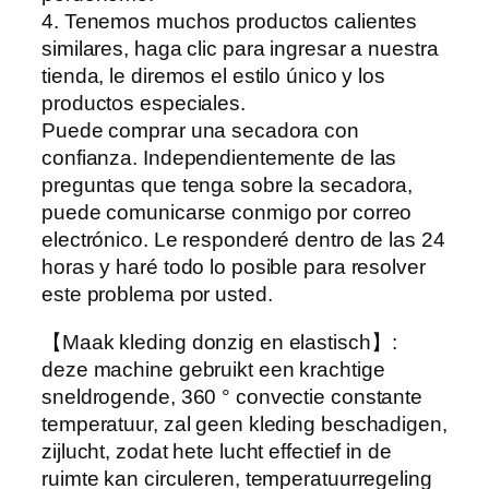
d
4. Tenemos muchos productos calientes
s
similares, haga clic para ingresar a nuestra
b
tienda, le diremos el estilo único y los
e
productos especiales.
d
Puede comprar una secadora con
i
confianza. Independientemente de las
e
preguntas que tenga sobre la secadora,
n
puede comunicarse conmigo por correo
i
electrónico. Le responderé dentro de las 24
n
horas y haré todo lo posible para resolver
g
este problema por usted.
d
r
【Maak kleding donzig en elastisch】:
o
deze machine gebruikt een krachtige
g
sneldrogende, 360 ° convectie constante
e
temperatuur, zal geen kleding beschadigen,
r
zijlucht, zodat hete lucht effectief in de
m
ruimte kan circuleren, temperatuurregeling