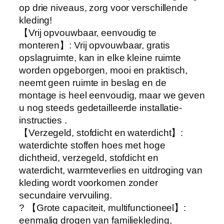
e
op drie niveaus, zorg voor verschillende
t
kleding!
u
【Vrij opvouwbaar, eenvoudig te
i
monteren】: Vrij opvouwbaar, gratis
t
opslagruimte, kan in elke kleine ruimte
s
worden opgeborgen, mooi en praktisch,
c
neemt geen ruimte in beslag en de
h
montage is heel eenvoudig, maar we geven
a
u nog steeds gedetailleerde installatie-
k
instructies .
e
【Verzegeld, stofdicht en waterdicht】:
l
waterdichte stoffen hoes met hoge
b
dichtheid, verzegeld, stofdicht en
e
waterdicht, warmteverlies en uitdroging van
v
kleding wordt voorkomen zonder
e
secundaire vervuiling.
i
? 【Grote capaciteit, multifunctioneel】:
l
eenmalig drogen van familiekleding,