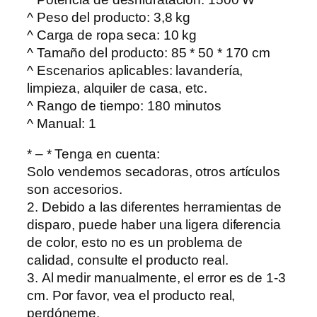
d
^ Peso del producto: 3,8 kg
r
^ Carga de ropa seca: 10 kg
o
^ Tamaño del producto: 85 * 50 * 170 cm
g
^ Escenarios aplicables: lavandería,
e
limpieza, alquiler de casa, etc.
r
^ Rango de tiempo: 180 minutos
S
^ Manual: 1
l
i
* – * Tenga en cuenta:
m
Solo vendemos secadoras, otros artículos
m
son accesorios.
e
2. Debido a las diferentes herramientas de
a
disparo, puede haber una ligera diferencia
f
de color, esto no es un problema de
s
calidad, consulte el producto real.
t
3. Al medir manualmente, el error es de 1-3
a
cm. Por favor, vea el producto real,
n
perdóneme.