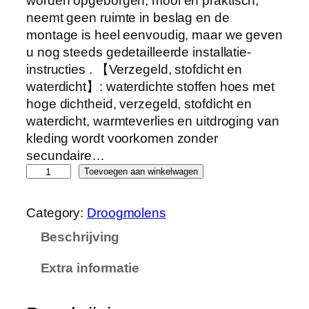
worden opgeborgen, mooi en praktisch,
neemt geen ruimte in beslag en de
montage is heel eenvoudig, maar we geven
u nog steeds gedetailleerde installatie-
instructies . 【Verzegeld, stofdicht en
waterdicht】: waterdichte stoffen hoes met
hoge dichtheid, verzegeld, stofdicht en
waterdicht, warmteverlies en uitdroging van
kleding wordt voorkomen zonder
secundaire…
V
Toevoegen aan winkelwagen
r
i
Category:
Droogmolens
j
Beschrijving
s
t
Extra informatie
a
a