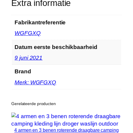
Extra informatie
l
h
e
Fabrikantreferentie
i
WGFGXQ
d
Datum eerste beschikbaarheid
9 juni 2021
Brand
Merk: WGFGXQ
Gerelateerde producten
4 armen en 3 benen roterende draagbare camping