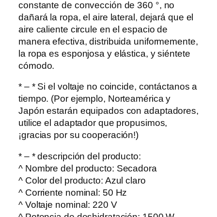
r
constante de convección de 360 ​​°, no
o
dañará la ropa, el aire lateral, dejará que el
g
aire caliente circule en el espacio de
e
manera efectiva, distribuida uniformemente,
r
la ropa es esponjosa y elástica, y siéntete
O
cómodo.
p
v
* – * Si el voltaje no coincide, contáctanos a
o
tiempo. (Por ejemplo, Norteamérica y
u
Japón estarán equipados con adaptadores,
w
utilice el adaptador que propusimos,
b
¡gracias por su cooperación!)
a
* – * descripción del producto:
r
^ Nombre del producto: Secadora
e
^ Color del producto: Azul claro
w
^ Corriente nominal: 50 Hz
a
^ Voltaje nominal: 220 V
s
^ Potencia de deshidratación: 1500 W