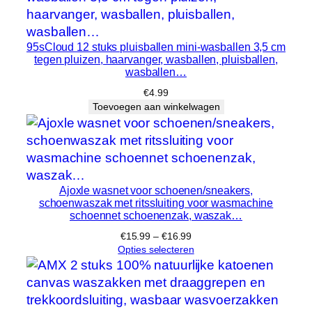
d
i
n
95sCloud 12 stuks pluisballen mini-wasballen 3,5 cm
g
tegen pluizen, haarvanger, wasballen, pluisballen,
wasballen…
D
e
€
4.99
Toevoegen aan winkelwagen
l
i
c
a
t
Ajoxle wasnet voor schoenen/sneakers,
e
schoenwaszak met ritssluiting voor wasmachine
n
schoennet schoenenzak, waszak…
h
Prijsklasse:
€
15.99
–
€
16.99
o
€15.99
Opties selecteren
tot
e
€16.99
v
e