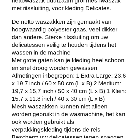
a
nettowaszak duurzaam grof meshwaszak
k
met ritssluiting, voor kleding Delicates.
S
De netto waszakken zijn gemaakt van
e
hoogwaardig polyester gaas, veel dikker
t
dan andere. Sterke ritssluiting om uw
v
delicatessen veilig te houden tijdens het
a
wassen in de machine
n
Met grote gaten kan je kleding heel schoon
4
en snel droog worden gewassen
D
Afmetingen inbegrepen: 1 Extra Large: 23,6
u
x 19,7 inch / 60 x 50 cm (L x B) 2 Medium:
u
19,7 x 15,7 inch / 50 x 40 cm (L x B) 1 Klein:
r
15,7 x 11,8 inch / 40 x 30 cm (L x B)
z
Mesh waszakken kunnen niet alleen
a
worden gebruikt in de wasmachine, het kan
m
ook worden gebruikt als
e
verpakkingskleding tijdens de reis
G
Bescherm uw delicatessen tegen snaggen,