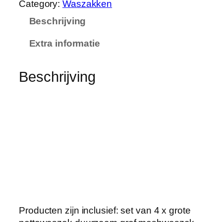
Category:
Waszakken
i
Beschrijving
n
g
Extra informatie
G
r
o
Beschrijving
t
e
N
e
t
t
o
W
a
s
z
Producten zijn inclusief: set van 4 x grote