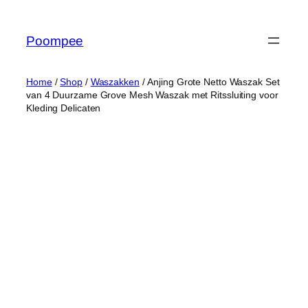
Ga
naar
Poompee
de
inhoud
Home
/
Shop
/
Waszakken
/ Anjing Grote Netto Waszak Set
van 4 Duurzame Grove Mesh Waszak met Ritssluiting voor
Kleding Delicaten