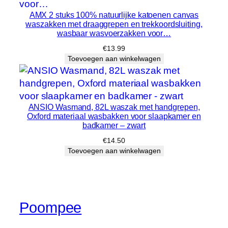
e
AMX 2 stuks 100% natuurlijke katoenen canvas
l
waszakken met draaggrepen en trekkoordsluiting,
h
wasbaar wasvoerzakken voor…
e
€
13.99
i
Toevoegen aan winkelwagen
d
ANSIO Wasmand, 82L waszak met handgrepen,
Oxford materiaal wasbakken voor slaapkamer en
badkamer – zwart
€
14.50
Toevoegen aan winkelwagen
Poompee