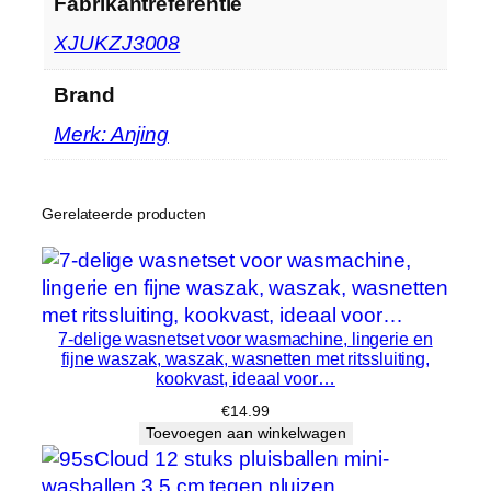
Fabrikantreferentie
i
t
‎XJUKZJ3008
s
s
Brand
l
Merk: Anjing
u
i
t
Gerelateerde producten
i
n
g
v
o
7-delige wasnetset voor wasmachine, lingerie en
fijne waszak, waszak, wasnetten met ritssluiting,
o
kookvast, ideaal voor…
r
€
14.99
K
Toevoegen aan winkelwagen
l
e