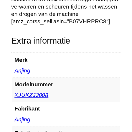
r
verwarren en scheuren tijdens het wassen
o
en drogen van de machine
v
[amz_corss_sell asin=”B07VHRPRC8″]
e
M
e
Extra informatie
s
h
W
Merk
a
‎Anjing
s
z
Modelnummer
a
‎XJUKZJ3008
k
m
Fabrikant
e
t
‎Anjing
R