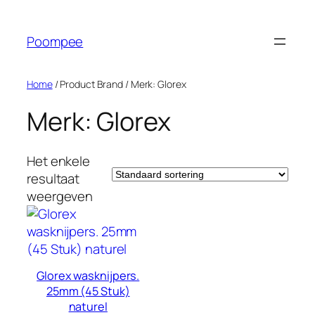
Ga
naar
Poompee
de
inhoud
Home
/ Product Brand / Merk: Glorex
Merk: Glorex
Het enkele
resultaat
weergeven
Glorex wasknijpers.
25mm (45 Stuk)
naturel