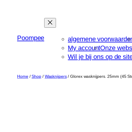
Ga
naar
de
inhoud
Poompee
algemene voorwaarde
My account
Onze webs
Wil je bij ons op de si
Home
/
Shop
/
Wasknijpers
/ Glorex wasknijpers. 25mm (45 Stu