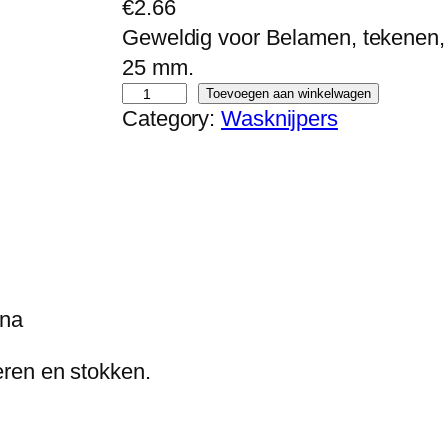
€
2.66
Geweldig voor Belamen, tekenen, 
25 mm.
G
Toevoegen aan winkelwagen
Category:
Wasknijpers
l
o
r
e
x
w
a
ina
s
k
ren en stokken.
n
i