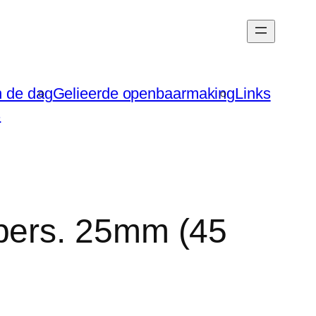
n de dag
Gelieerde openbaarmaking
Links
s
pers. 25mm (45