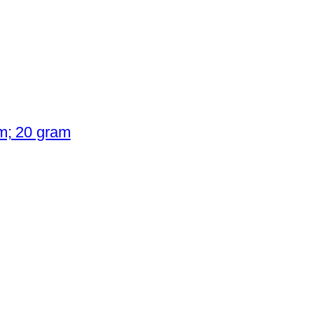
j
p
e
r
s
.
cm; 20 gram
2
5
m
m
(
4
5
S
t