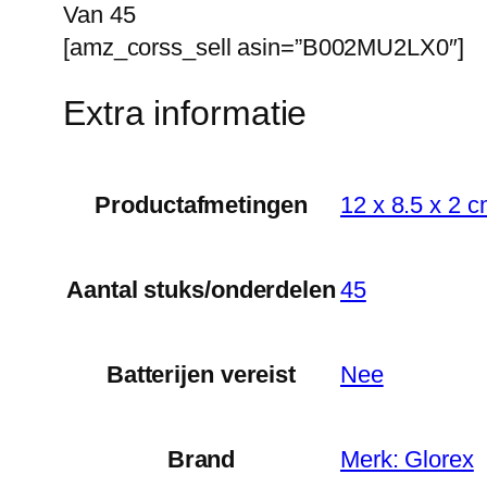
Van 45
[amz_corss_sell asin=”B002MU2LX0″]
Extra informatie
Productafmetingen
‎12 x 8.5 x 2 
Aantal stuks/onderdelen
‎45
Batterijen vereist
‎Nee
Brand
Merk: Glorex