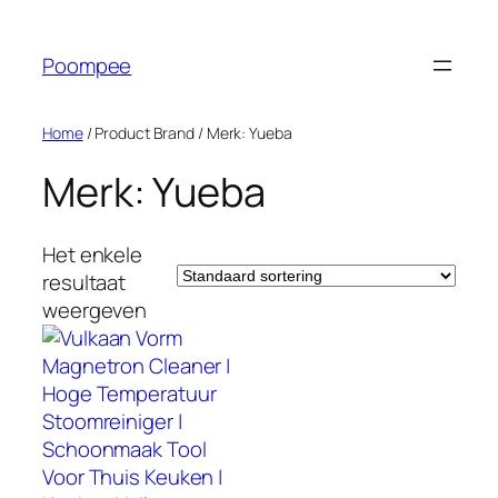
Ga
naar
Poompee
de
inhoud
Home
/ Product Brand / Merk: Yueba
Merk: Yueba
Het enkele
resultaat
weergeven